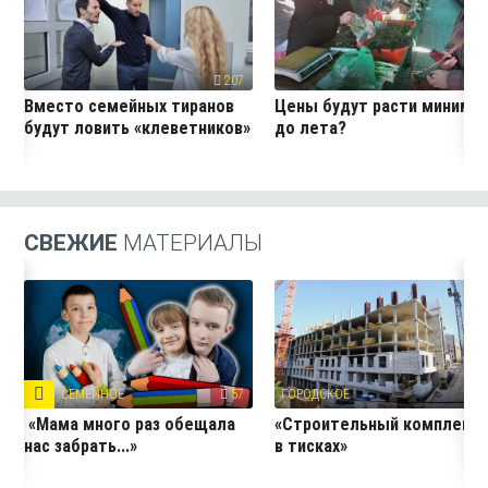
207
19
Вместо семейных тиранов
Цены будут расти миниму
будут ловить «клеветников»
до лета?
СВЕЖИЕ
МАТЕРИАЛЫ
СЕМЕЙНОЕ
57
ГОРОДСКОЕ
27
«Мама много раз обещала
«Строительный комплекс
нас забрать...»
в тисках»