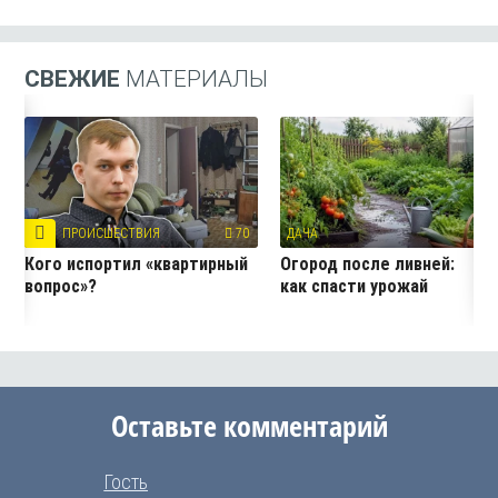
СВЕЖИЕ
МАТЕРИАЛЫ
ПРОИСШЕСТВИЯ
70
ДАЧА
2
Кого испортил «квартирный
Огород после ливней:
вопрос»?
как спасти урожай
Оставьте комментарий
Гость