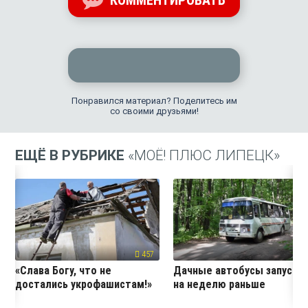
КОММЕНТИРОВАТЬ
Понравился материал? Поделитесь им
со своими друзьями!
ЕЩЁ В РУБРИКЕ
«МОЁ! ПЛЮС ЛИПЕЦК»
457
24
«Слава Богу, что не
Дачные автобусы запустя
достались укрофашистам!»
на неделю раньше