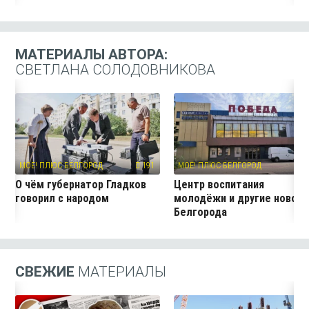
МАТЕРИАЛЫ АВТОРА:
СВЕТЛАНА СОЛОДОВНИКОВА
МОЁ! ПЛЮС БЕЛГОРОД
191
МОЁ! ПЛЮС БЕЛГОРОД
11
О чём губернатор Гладков
Центр воспитания
говорил с народом
молодёжи и другие новос
Белгорода
СВЕЖИЕ
МАТЕРИАЛЫ