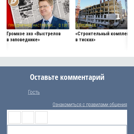
П
РАЗДНИЧНОЕ НАСТРОЕНИЕ
130
ГОРОДСКОЕ
27
Громкое эхо «Выстрелов
«Строительный комплекс
в заповеднике»
в тисках»
Оставьте комментарий
Гость
Ознакомиться с правилами общения