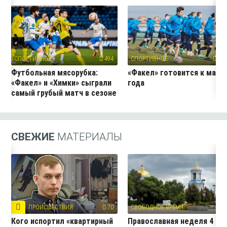
СПОРТИВНОЕ
494
СПОРТИВНОЕ
247
Футбольная мясорубка:
«Факел» готовится к матч
«Факел» и «Химки» сыграли
года
самый грубый матч в сезоне
СВЕЖИЕ
МАТЕРИАЛЫ
ПРОИСШЕСТВИЯ
70
СВОБОДНОЕ ВРЕМЯ
5
Кого испортил «квартирный
Православная неделя 4 —