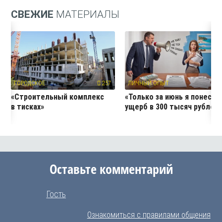
СВЕЖИЕ
МАТЕРИАЛЫ
ГОРОДСКОЕ
257
ЛИЧНЫЙ ОПЫТ
12
«Строительный комплекс
«Только за июнь я понесла
в тисках»
ущерб в 300 тысяч рублей
Оставьте комментарий
Гость
Ознакомиться с правилами общения