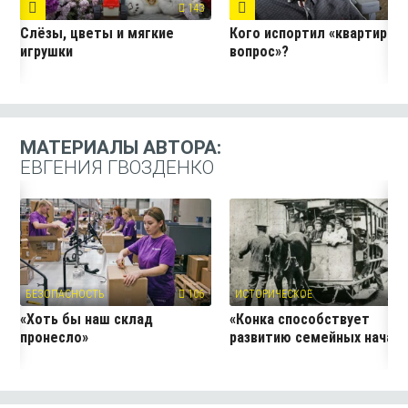
143
7
Слёзы, цветы и мягкие
Кого испортил «квартирны
игрушки
вопрос»?
МАТЕРИАЛЫ АВТОРА:
ЕВГЕНИЯ ГВОЗДЕНКО
БЕЗОПАСНОСТЬ
106
ИСТОРИЧЕСКОЕ
3
«Хоть бы наш склад
«Конка способствует
пронесло»
развитию семейных начал