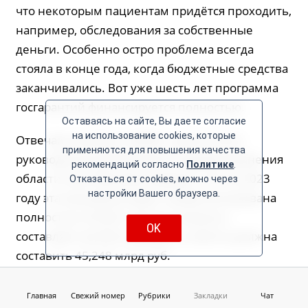
что некоторым пациентам придётся проходить,
например, обследования за собственные
деньги. Особенно остро проблема всегда
стояла в конце года, когда бюджетные средства
заканчивались. Вот уже шесть лет программа
госгарантий финансируется полностью.
Оставаясь на сайте, Вы даете согласие
на использование cookies, которые
Отвечая на вопрос «МОЁ!», заместитель
применяются для повышения качества
руководителя департамента здравоохранения
рекомендаций согласно
Политике
.
области Олег Минаков заверил, что и в 2023
Отказаться от cookies, можно через
настройки Вашего браузера.
году эта программа будет профинансирована
полностью. В 2022 году её стоимость
OK
составляет 42,930 млрд руб., в 2023-м должна
составить 45,248 млрд руб.
Соответственно, у здравоохранения остаются
Главная
Свежий номер
Рубрики
Закладки
Чат
средства и на капитальные вложения. Так,