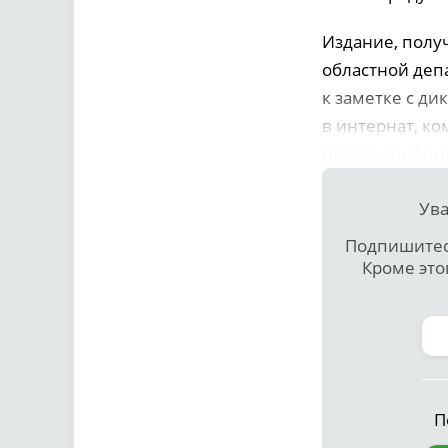
Издание, получ
областной депа
к заметке с ди
в интернат, к
провокационны
Ува
Подпишитесь
Кроме это
П