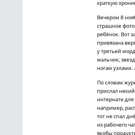
краткую хрони
Вечером 8 ноя
страшное фото
ребёнок. Вот з
привязана верё
у третьей мор
мальчик, звезд
ногам узлами.
По словам журн
прислал некий
интернате для 
например, расп
тот не спал д
из рабочего ча
якобы продукт