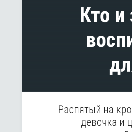
Кто и
восп
дл
Распятый на кро
девочка и 