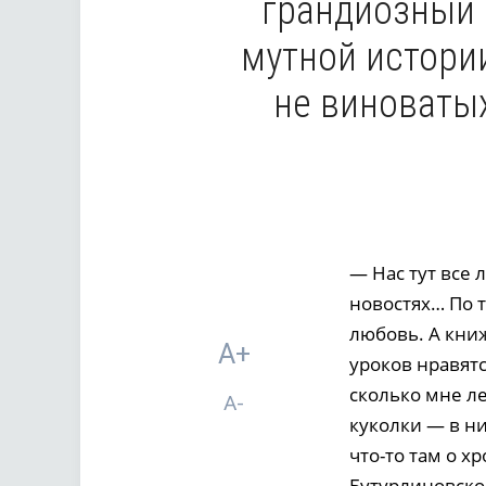
грандиозный 
мутной истории
не виноватых
— Нас тут все 
новостях… По 
любовь. А книж
A+
уроков нравятс
сколько мне л
A-
куколки — в н
что-то там о х
Бутурлиновског