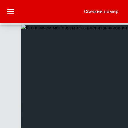
Городское
Краеведение
Свежий номер
Дача
Лето наших читате