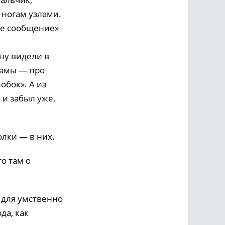
 ногам узлами.
ое сообщение»
ну видели в
рамы — про
обок». А из
 и забыл уже,
олки — в них.
о там о
 для умственно
да, как