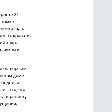
ернете 21
 снимке
евочки: одна
она к кровати,
ий кадр:
о рукам и
е октября им
овском доме-
ь подписи:
и за то, что
су переписку
мущения,