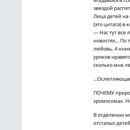
звездой распят
Лица детей на
(это цитата) в
— Нас тут все 
новостях… По 
любовь. А книж
уроков нравятс
сколько мне л
…Ослепляющая 
ПОЧЕМУ природ
хромосомах. Но
В отделении м
отсталых детей