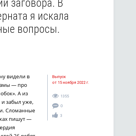
и заговора. В
ерната я искала
вные вопросы.
ну видели в
Выпуск
от 15 ноября 2022 г.
рамы — про
обок». А из
1355
 и забыл уже,
0
ки. Сломанные
3
жках пишут —
сердия
етей 26 ребят.