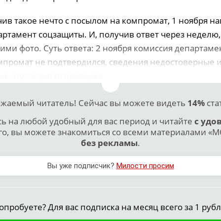
ив такое нечто с посылом на компромат, 1 ноября на
ртамент соцзащиты. И, получив ответ через неделю,
кими фото. Суть ответа: 2 ноября комиссия департаме
омпромат не подтвердился, сведения недостоверные 
е, проводится проверка.
жаемый читатель! Сейчас вы можете видеть
14%
ста
 на любой удобный для вас период и читайте
с удо
го, вы можете знакомиться со всеми материалами «МО
без рекламы
.
Вы уже подписчик?
Милости просим
опробуете? Для вас подписка на месяц всего за 1 рубл