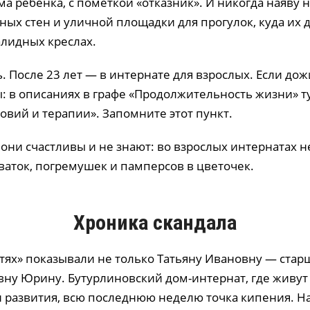
ма ребёнка, с пометкой «отказник». И никогда наяву н
ных стен и уличной площадки для прогулок, куда их 
алидных креслах.
. После 23 лет — в интернате для взрослых. Если дож
ы: в описаниях в графе «Продолжительность жизни» 
ловий и терапии». Запомните этот пункт.
 они счастливы и не знают: во взрослых интернатах н
ваток, погремушек и памперсов в цветочек.
Хроника скандала
стях» показывали не только Татьяну Ивановну — ста
вну Юрину. Бутурлиновский дом-интернат, где живут 
 развития, всю последнюю неделю точка кипения. 