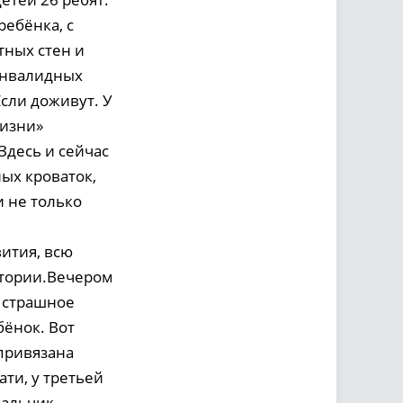
ребёнка, с
тных стен и
 инвалидных
Если доживут. У
жизни»
Здесь и сейчас
ных кроваток,
 не только
вития, всю
стории.Вечером
1 страшное
бёнок. Вот
 привязана
ати, у третьей
альчик,