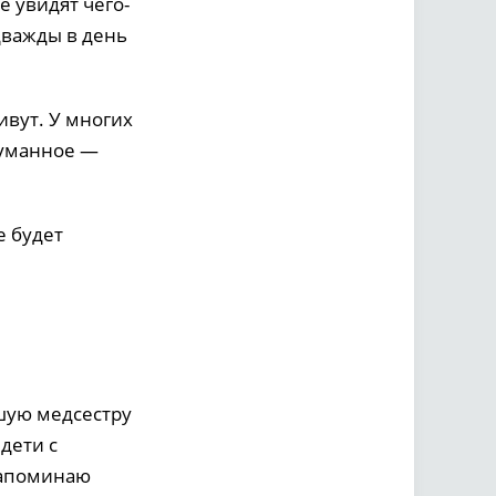
е увидят чего-
дважды в день
ивут. У многих
туманное —
е будет
ршую медсестру
дети с
Напоминаю