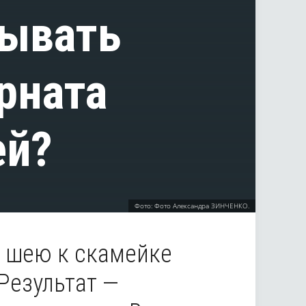
зывать
рната
ей?
Фото: Фото Александра ЗИНЧЕНКО.
а шею к скамейке
Результат —