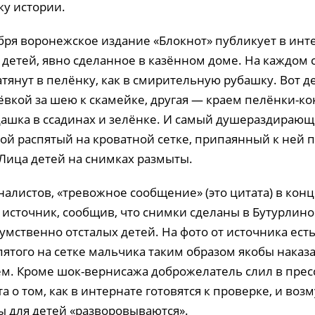
ку истории.
бря воронежское издание «Блокнот» публикует в инт
 детей, явно сделанное в казённом доме. На каждом
атянут в пелёнку, как в смирительную рубашку. Вот д
вкой за шею к скамейке, другая — краем пелёнки-кок
дашка в ссадинах и зелёнке. И самый душераздирающ
ой распятый на кроватной сетке, припаянный к ней п
 Лица детей на снимках размыты.
алистов, «тревожное сообщение» (это цитата) в конц
 источник, сообщив, что снимки сделаны в Бутурлин
умственно отсталых детей. На фото от источника ест
ятого на сетке мальчика таким образом якобы наказал
нём. Кроме шок-вернисажа доброжелатель слил в прес
та о том, как в интернате готовятся к проверке, и воз
ы для детей «разворовываются».