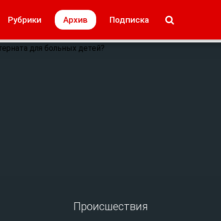
МОЁ! Плюс Липецк
Происшествия
Рубрики
Архив
Подписка
лей
Образование + карьера
Свадьба недел
Происшествия