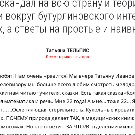
скандал на всю страну и теори
 вокруг бутурлиновского инт
, а ответы на простые и наи
Татьяна ТЕЛЬПИС
Все материалы автора
любят! Нам очень нравится! Мы вчера Татьяну Иванов
телевизору мы больше всего любим смотреть мелод
ки нам читают учителя, сказки. Есть такая сказка «Кол
я математика и речь. Мне 22 года! А мне… тоже 22… Я
ет… …Ослепляющая стерильность. Кукольные кроват
их. ПОЧЕМУ природа делает ТАК, в медицинских кни
ромосомах. Но кто ответит: ЗА ЧТО?В отделении мило
о детского дома-интерната для умственно отсталых д