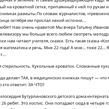
ый на кроватной сетке, припаянный к ней по рукам и
 снимках размыты.По словам журналистов, «тревожн
 конце октября им прислал некий источни...
любят! Нам очень нравится! Мы вчера Татьяну Иванов
телевизору мы больше всего любим смотреть мелод
ки нам читают учителя, сказки. Есть такая сказка «Кол
я математика и речь. Мне 22 года! А мне… тоже 22… Я
ет…
стерильность. Кукольные кроватки. Сломанные кук
а делает ТАК, в медицинских книжках пишут — что-т
 кто ответит: ЗА ЧТО?
илосердия Бутурлиновского детского дома-интерната
 26 ребят. Это хоспис. Они попадают сюда в четыре го