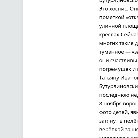
Это хоспис. Он
пометкой «отка
уличной площа
креслах.Сейчас
многих такие 
туманное — «за
они счастливы 
погремушек и 
Татьяну Ивано
Бутурлиновский
последнюю нед
8 ноября воро
фото детей, яв
затянут в пелё
верёвкой за ше
мордашка в сс