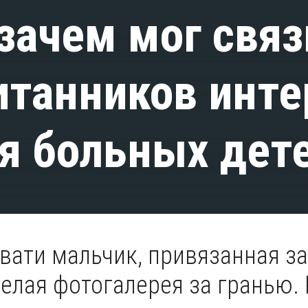
 зачем мог свя
итанников инте
я больных дет
вати мальчик, привязанная з
целая фотогалерея за гранью. 