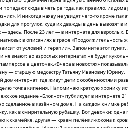
и попадают сюда в четыре года, как правило, из дома 
зник». И никогда наяву не увидят чего-то кроме пала
дки для прогулок, куда их дважды в день вывозят в
 — здесь. После 23 лет — в интернате для взрослых. 
диагнозы: в описаниях в графе «Продолжительность 
висит от условий и терапии». Запомните этот пункт. 
и не знают: во взрослых интернатах не будет куколь
памперсов в цветочек.«Вчера в новостях» показывали
вну — старшую медсестру Татьяну Ивановну Юрину.
 дом-интернат, где живут дети с особенностями раз
елю точка кипения. Напоминаю краткую хронику и
нежское издание «Блокнот» публикует в интернете 2
но сделанное в казённом доме. На каждом снимке ре
нку, как в смирительную рубашку. Вот девочки: одна
ю к скамейке, другая — краем пелёнки-кокона к кров
адинах и зелёнке. И самый душераздирающий кадр: м