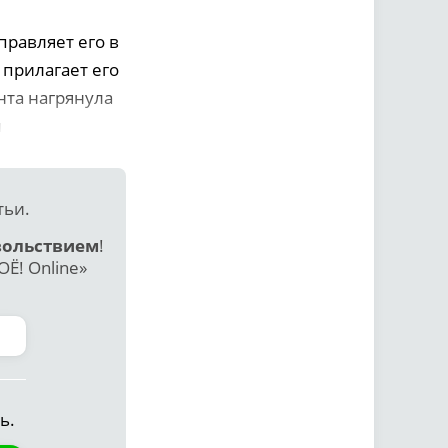
правляет его в
 прилагает его
нта нагрянула
и
тьи.
вольствием
!
Ё! Online»
ь.