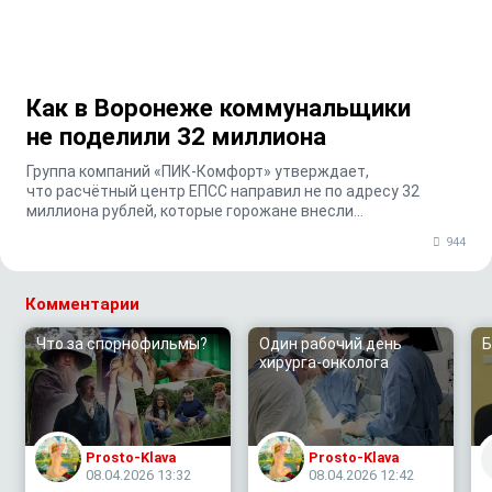
Как в Воронеже коммунальщики
не поделили 32 миллиона
Группа компаний «ПИК-Комфорт» утверждает,
что расчётный центр ЕПСС направил не по адресу 32
миллиона рублей, которые горожане внесли
по коммунальным к...
944
Комментарии
Что за спорнофильмы?
Один рабочий день
Б
хирурга-онколога
Prosto-Klava
Prosto-Klava
08.04.2026 13:32
08.04.2026 12:42