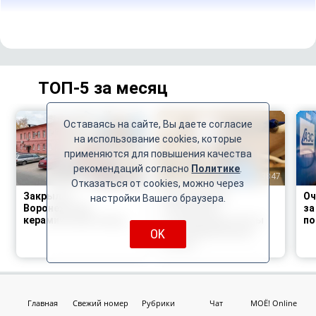
ТОП-5 за месяц
Оставаясь на сайте, Вы даете согласие
на использование cookies, которые
применяются для повышения качества
рекомендаций согласно
Политике
.
5660
3847
Отказаться от cookies, можно через
Закрылся
Воронежцам
Оч
настройки Вашего браузера.
Воронежский
напомнили
за
керамический завод
о повышении платы
по
OK
за коммунальные
услуги
Главная
Свежий номер
Рубрики
Чат
МОЁ! Online
ТОП авторов