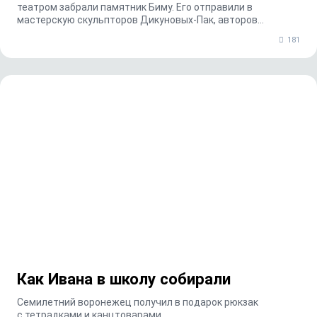
театром забрали памятник Биму. Его отправили в
мастерскую скульпторов Дикуновых-Пак, авторов
изваяния. ...
181
Как Ивана в школу собирали
Семилетний воронежец получил в подарок рюкзак
с тетрадками и канцтоварами