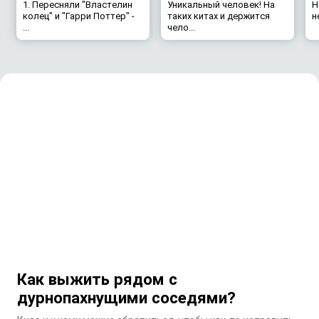
1. Пересняли "Властелин
Уникальный человек! На
Н
колец" и "Гарри Поттер" -
таких китах и держится
н
...
чело...
Как выжить рядом с
дурнопахнущими соседями?