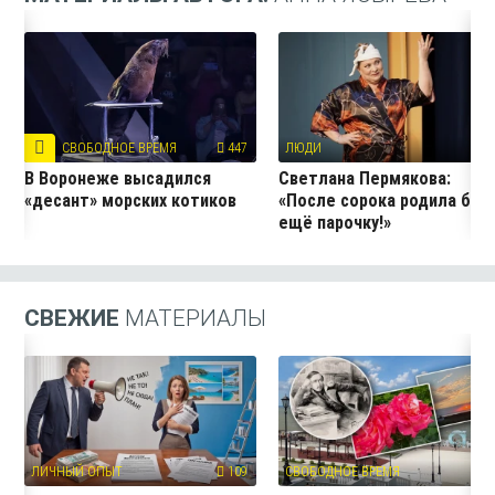
СВОБОДНОЕ ВРЕМЯ
447
ЛЮДИ
37
В Воронеже высадился
Светлана Пермякова:
«десант» морских котиков
«После сорока родила бы
ещё парочку!»
СВЕЖИЕ
МАТЕРИАЛЫ
ЛИЧНЫЙ ОПЫТ
109
СВОБОДНОЕ ВРЕМЯ
4