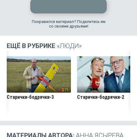
Понравился материал? Поделитесь им
со своими друзьями!
ЕЩЁ В РУБРИКЕ
«ЛЮДИ»
71
7
Старички-бодрячки-3
Старички-бодрячки-2
МАТЕРИАЛЫ АВТОРА:
АННА ЯСЫРЕВА