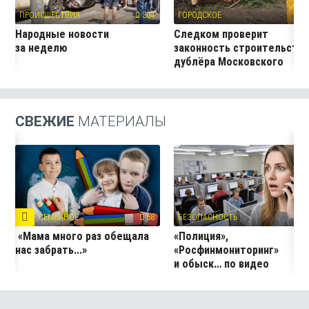
ПРОИСШЕСТВИЯ
304
ГОРОДСКОЕ
27
Народные новости
Следком проверит
за неделю
законность строительств
дублёра Московского
проспекта
СВЕЖИЕ
МАТЕРИАЛЫ
СЕМЕЙНОЕ
58
БЕЗОПАСНОСТЬ
3
«Мама много раз обещала
«Полиция»,
нас забрать...»
«Росфинмониторинг»
и обыск… по видео