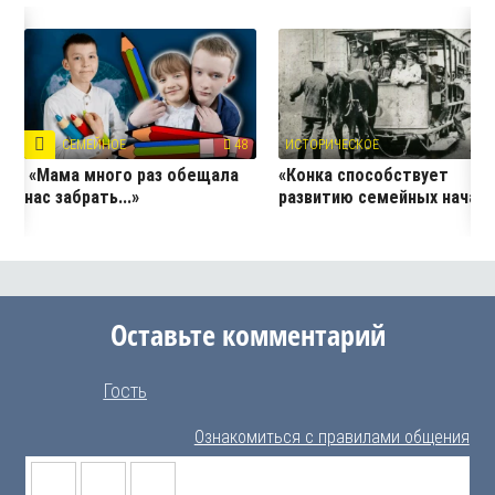
СЕМЕЙНОЕ
48
ИСТОРИЧЕСКОЕ
2
«Мама много раз обещала
«Конка способствует
нас забрать...»
развитию семейных начал
Оставьте комментарий
Гость
Ознакомиться с правилами общения