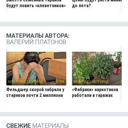
будут ловить «клеветников»
до лета?
МАТЕРИАЛЫ АВТОРА:
ВАЛЕРИЙ ПЛАТОНОВ
МОЁ! ПЛЮС БЕЛГОРОД
199
МОЁ! ПЛЮС БЕЛГОРОД
7
Фельдшер скорой забрала у
«Фабрики» наркотиков
стариков почти 2 миллиона
работали в гаражах
СВЕЖИЕ
МАТЕРИАЛЫ