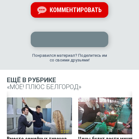
КОММЕНТИРОВАТЬ
Понравился материал? Поделитесь им
со своими друзьями!
ЕЩЁ В РУБРИКЕ
«МОЁ! ПЛЮС БЕЛГОРОД»
207
19
Вместо семейных тиранов
Цены будут расти миниму