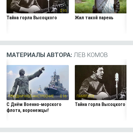
95
6
Тайна горла Высоцкого
Жил такой парень
МАТЕРИАЛЫ АВТОРА:
ЛЕВ КОМОВ
ПРАЗДНИЧНОЕ НАСТРОЕНИЕ
96
ПАМЯТНОЕ
9
С Днём Военно-морского
Тайна горла Высоцкого
флота, воронежцы!