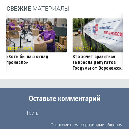
СВЕЖИЕ
МАТЕРИАЛЫ
БЕЗОПАСНОСТЬ
112
ГОРОДСКОЕ
30
«Хоть бы наш склад
Кто хочет сразиться
пронесло»
за кресла депутатов
Госдумы от Воронежск...
Оставьте комментарий
Гость
Ознакомиться с правилами общения