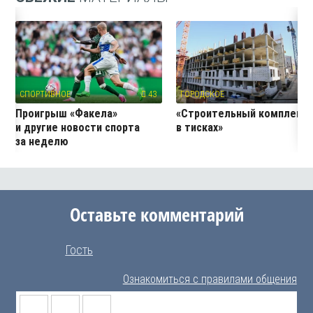
СПОРТИВНОЕ
43
ГОРОДСКОЕ
25
Проигрыш «Факела»
«Строительный комплекс
и другие новости спорта
в тисках»
за неделю
Оставьте комментарий
Гость
Ознакомиться с правилами общения