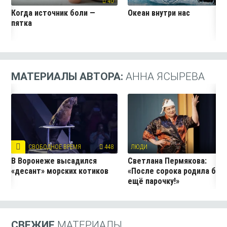
40
3
Когда источник боли —
Океан внутри нас
пятка
МАТЕРИАЛЫ АВТОРА:
АННА ЯСЫРЕВА
СВОБОДНОЕ ВРЕМЯ
448
ЛЮДИ
37
В Воронеже высадился
Светлана Пермякова:
«десант» морских котиков
«После сорока родила бы
ещё парочку!»
СВЕЖИЕ
МАТЕРИАЛЫ