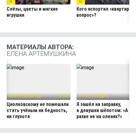
143
5
Слёзы, цветы и мягкие
Кого испортил «квартирны
игрушки
вопрос»?
МАТЕРИАЛЫ АВТОРА:
ЕЛЕНА АРТЁМУШКИНА
МОЁ! ПЛЮС ЛИПЕЦК
325
А ЧТО У СОСЕДЕЙ?
50
Циолковскому не помешали
Я зашёл на заправку,
стать учёным ни бедность,
а девушки шёпотом: «А он
ни глухота
разве не на оленях?»