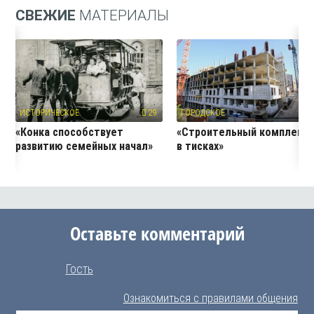
СВЕЖИЕ
МАТЕРИАЛЫ
ИСТОРИЧЕСКОЕ
29
ГОРОДСКОЕ
24
«Конка способствует
«Строительный комплекс
развитию семейных начал»
в тисках»
Оставьте комментарий
Гость
Ознакомиться с правилами общения