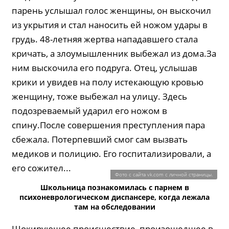
парень услышал голос женщины, он выскочил
из укрытия и стал наносить ей ножом удары в
грудь. 48-летняя жертва нападавшего стала
кричать, а злоумышленник выбежал из дома.За
ним выскочила его подруга. Отец, услышав
крики и увидев на полу истекающую кровью
женщину, тоже выбежал на улицу. Здесь
подозреваемый ударил его ножом в
спину.После совершения преступления пара
сбежала. Потерпевший смог сам вызвать
медиков и полицию. Его госпитализировали, а
его сожител...
Фото с сайта vk.com с личной страницы.
Школьница познакомилась с парнем в
психоневрологическом диспансере, когда лежала
там на обследовании
Шокирующее происшествие, произошедшее в