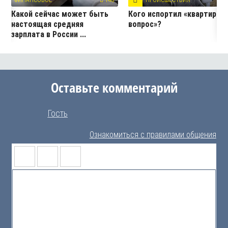
ФИНАНСОВОЕ
148
ПРОИСШЕСТВИЯ
3
Какой сейчас может быть
Кого испортил «квартирны
настоящая средняя
вопрос»?
зарплата в России ...
Оставьте комментарий
Гость
Ознакомиться с правилами общения