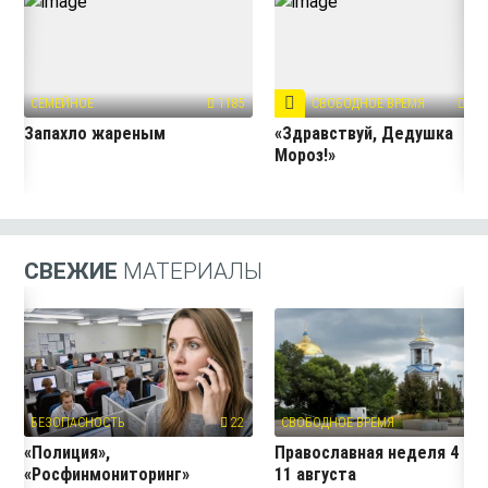
СЕМЕЙНОЕ
1185
СВОБОДНОЕ ВРЕМЯ
114
Запахло жареным
«Здравствуй, Дедушка
Мороз!»
СВЕЖИЕ
МАТЕРИАЛЫ
БЕЗОПАСНОСТЬ
22
СВОБОДНОЕ ВРЕМЯ
3
«Полиция»,
Православная неделя 4 —
«Росфинмониторинг»
11 августа