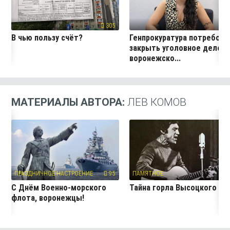
305
15
В чью пользу счёт?
Генпрокуратура потребова
закрыть уголовное дело
воронежско...
МАТЕРИАЛЫ АВТОРА:
ЛЕВ КОМОВ
ПРАЗДНИЧНОЕ НАСТРОЕНИЕ
95
ПАМЯТНОЕ
9
С Днём Военно-морского
Тайна горла Высоцкого
флота, воронежцы!