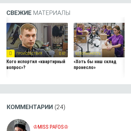
СВЕЖИЕ
МАТЕРИАЛЫ
ПРОИСШЕСТВИЯ
67
БЕЗОПАСНОСТЬ
10
Кого испортил «квартирный
«Хоть бы наш склад
вопрос»?
пронесло»
КОММЕНТАРИИ
(24)
♔MISS PAFOS♔