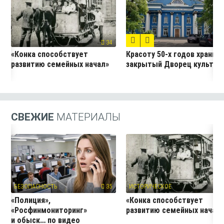
10
34
«Конка способствует
Красоту 50-х годов хранит
развитию семейных начал»
закрытый Дворец культур
СВЕЖИЕ
МАТЕРИАЛЫ
БЕЗОПАСНОСТЬ
35
ИСТОРИЧЕСКОЕ
3
«Полиция»,
«Конка способствует
«Росфинмониторинг»
развитию семейных начал
и обыск… по видео