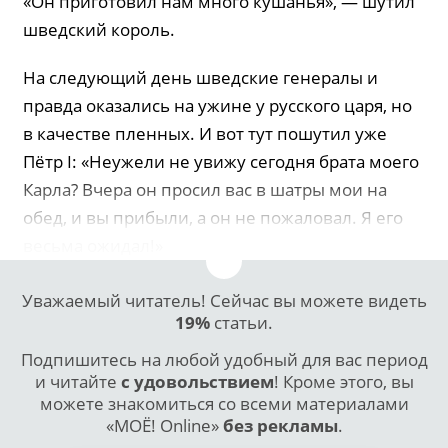
«Он приготовил нам много кушанья», — шутил
шведский король.
На следующий день шведские генералы и
правда оказались на ужине у русского царя, но
в качестве пленных. И вот тут пошутил уже
Пётр I: «Неужели не увижу сегодня брата моего
Карла? Вчера он просил вас в шатры мои на
обед, и вы прибыли, а он не пожаловал. Я его
весьма ожидал!»
Уважаемый читатель! Сейчас вы можете видеть
19%
статьи.
Подпишитесь на любой удобный для вас период
и читайте
с удовольствием
! Кроме этого, вы
можете знакомиться со всеми материалами
«МОЁ! Online»
без рекламы
.