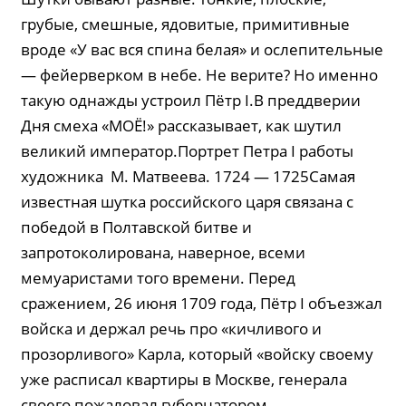
грубые, смешные, ядовитые, примитивные
вроде «У вас вся спина белая» и ослепительные
— фейерверком в небе. Не верите? Но именно
такую однажды устроил Пётр I.В преддверии
Дня смеха «МОЁ!» рассказывает, как шутил
великий император.Портрет Петра I работы
художника М. Матвеева. 1724 — 1725Самая
известная шутка российского царя связана с
победой в Полтавской битве и
запротоколирована, наверное, всеми
мемуаристами того времени. Перед
сражением, 26 июня 1709 года, Пётр I объезжал
войска и держал речь про «кичливого и
прозорливого» Карла, который «войску своему
уже расписал квартиры в Москве, генерала
своего пожаловал губернатором