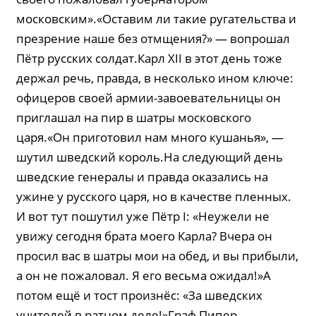
московским».«Оставим ли такие ругательства и
презрение наше без отмщения?» — вопрошал
Пётр русских солдат.Карл XII в этот день тоже
держал речь, правда, в несколько ином ключе:
офицеров своей армии-завоевательницы он
приглашал на пир в шатры московского
царя.«Он приготовил нам много кушанья», —
шутил шведский король.На следующий день
шведские генералы и правда оказались на
ужине у русского царя, но в качестве пленных.
И вот тут пошутил уже Пётр I: «Неужели не
увижу сегодня брата моего Карла? Вчера он
просил вас в шатры мои на обед, и вы прибыли,
а он не пожаловал. Я его весьма ожидал!»А
потом ещё и тост произнёс: «За шведских
учителей в ратном деле!»Граф Пипер,