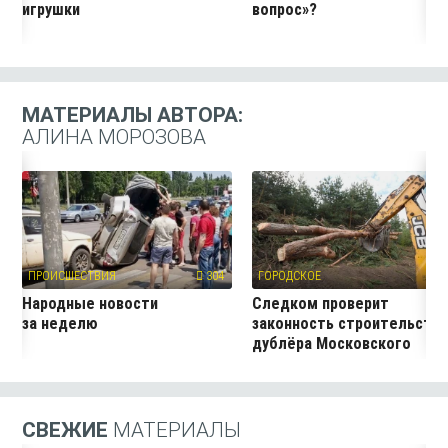
игрушки
вопрос»?
МАТЕРИАЛЫ АВТОРА:
АЛИНА МОРОЗОВА
ПРОИСШЕСТВИЯ
304
ГОРОДСКОЕ
27
Народные новости
Следком проверит
за неделю
законность строительств
дублёра Московского
проспекта
СВЕЖИЕ
МАТЕРИАЛЫ