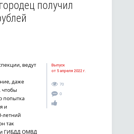
лгородец получил
рублей
спекции, ведут
Выпуск
от 5 апреля 2022 г.
ние, даже
70
, чтобы
0
го попытка
я и
0-летний
он так
ами ГИБДД ОМВД