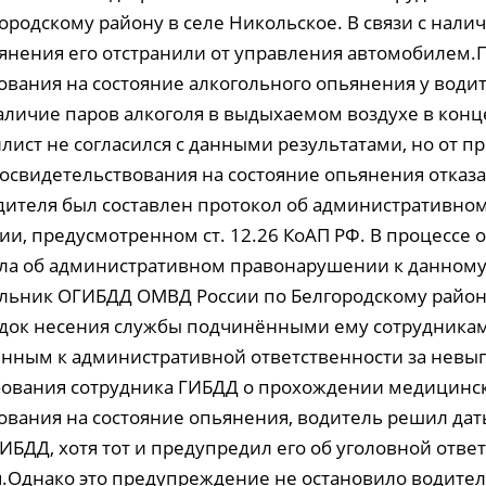
ородскому району в селе Никольское. В связи с нал
янения его отстранили от управления автомобилем.
ования на состояние алкогольного опьянения у води
аличие паров алкоголя в выдыхаемом воздухе в конц
лист не согласился с данными результатами, но от 
освидетельствования на состояние опьянения отказа
ителя был составлен протокол об административно
и, предусмотренном ст. 12.26 КоАП РФ. В процессе
ла об административном правонарушении к данному
льник ОГИБДД ОМВД России по Белгородскому район
док несения службы подчинёнными ему сотрудника
нным к административной ответственности за нев
бования сотрудника ГИБДД о прохождении медицинс
ования на состояние опьянения, водитель решил дать
БДД, хотя тот и предупредил его об уголовной ответ
я.Однако это предупреждение не остановило водител