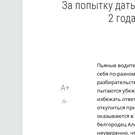
За попытку дать
2 год
Пьяные водите
себя по-разном
разбирательст
A+
пытаются убежа
избежать ответ
A-
откупиться пр
оказываются в
белгородец Але
неуверенно, ч