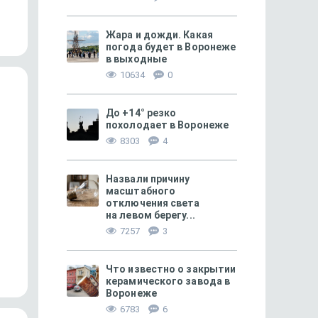
не сахар
не повторить!»
Жара и дожди. Какая
погода будет в Воронеже
в выходные
10634
0
До +14° резко
похолодает в Воронеже
8303
4
Назвали причину
масштабного
отключения света
на левом берегу...
МОЁ! ПЛЮС БЕЛГОРОД
85
МОЁ! ПЛЮС БЕЛГОРОД
7257
3
«Прошу прощения у суда, господа
Аферисты выманиваю
Бога и государства…»
под предлогом перер
пенсии
Что известно о закрытии
керамического завода в
Воронеже
6783
6