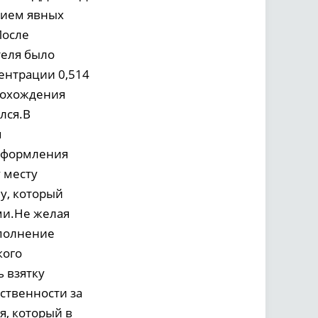
ичием явных
После
теля было
ентрации 0,514
прохождения
лся.В
м
 оформления
 месту
у, который
ми.Не желая
ыполнение
кого
 взятку
ственности за
я, который в