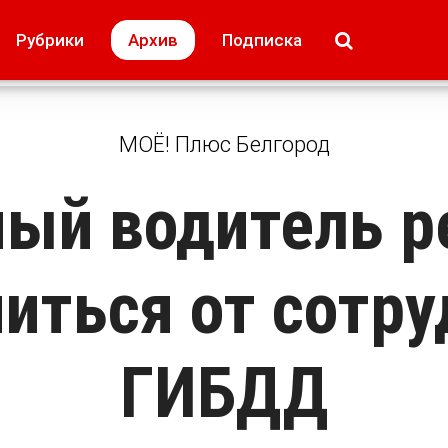
МОЁ! Плюс Липецк
Происшествия
Рубрики
Архив
Подписка
лей
Образование + карьера
Свадьба недел
МОЁ! Плюс Белгород
ый водитель 
иться от сотр
ГИБДД