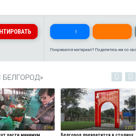
НТИРОВАТЬ
1
Понравился материал? Поделитесь им со св
С БЕЛГОРОД»
193
272
ут расти минимум
Белгород превратится в столицу