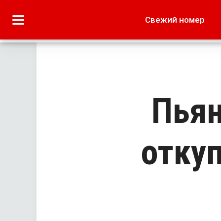
Городское
Краеведение
Свежий номер
Дача
Лето наших читате
Пьян
откуп