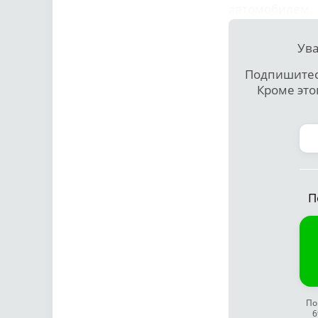
автомобилем.
Ува
Подпишитесь
Кроме это
П
По
6