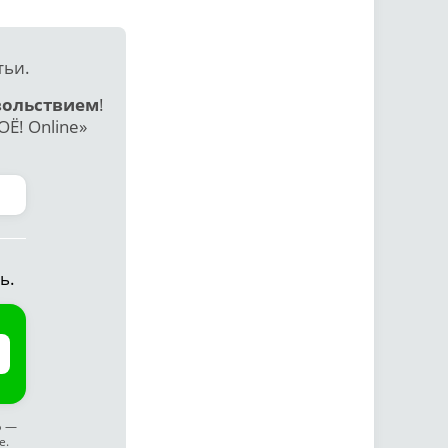
тьи.
вольствием
!
Ё! Online»
ь.
ф —
е.