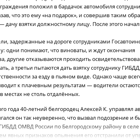
аграждения положил в бардачок автомобиля сотрудн
азав, что это ему «на подарок», и совершив таким обр
— дачу взятки должностному лицу. После этого нач
ли, задержанные на дороге сотрудниками Госавтоин
у: одни понимают, что виноваты, и ждут окончания
ва, другие отказываются проходить освидетельствова
ть, а третьи пытаются дать взятку сотруднику ГИБДД
ственности за езду в пьяном виде. Однако чаще все
иводит к плачевным результатам — водители остаютс
в местах не столь отдалённых.
го года 40-летний белгородец Алексей К. управлял 
гался он так неуверенно, что вызвал подозрение и 
ГИБДД ОМВД России по Белгородскому району в селе
ием явных признаков опьянения его отстранили от у