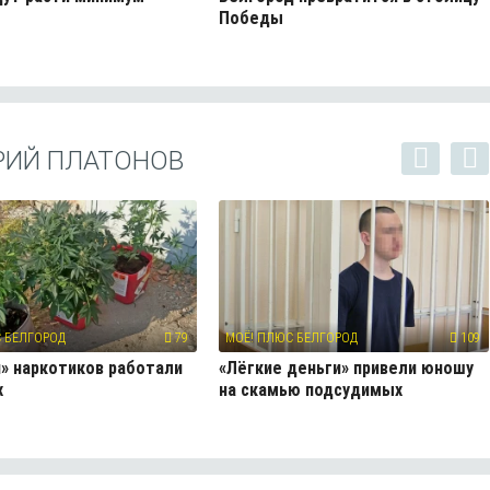
Победы
РИЙ ПЛАТОНОВ
 БЕЛГОРОД
79
МОЁ! ПЛЮС БЕЛГОРОД
109
» наркотиков работали
«Лёгкие деньги» привели юношу
х
на скамью подсудимых