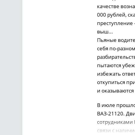
качестве возн
000 рублей, ск
преступление 
выш...
Пьяные водите
себя по-разном
разбирательст
пытаются убежа
избежать ответ
откупиться пр
и оказываются 
В июле прошло
ВАЗ-21120. Дви
сотрудниками 
связи с налич