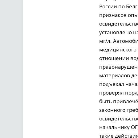
России по Белг
признаков опь
освидетельств
установлено н
мг/л. Автомоби
медицинского 
отношении вод
правонарушени
материалов де
подъехал нача
проверял поря
быть привлечё
законного тре
освидетельств
начальнику ОГИ
такие действи