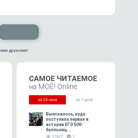
оими друзьями!
САМОЕ ЧИТАЕМОЕ
на МОЁ! Online
за 24 часа
за 7 дней
Выяснилось, куда
поступила первая в
истории ЕГЭ 500-
балльниц...
449
Пошло не по маслу — и жизнь
«Сценарий Суджи вам 
37637
1