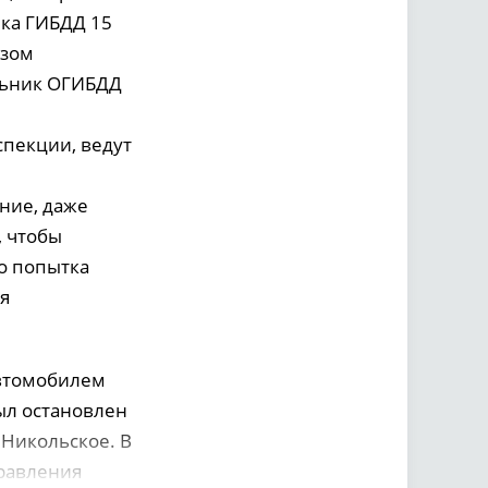
ика ГИБДД 15
азом
альник ОГИБДД
спекции, ведут
ние, даже
, чтобы
го попытка
я
автомобилем
был остановлен
 Никольское. В
правления