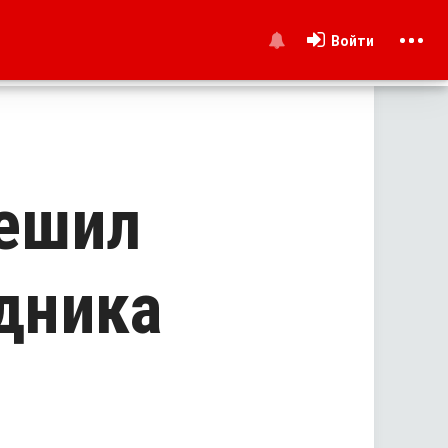
Войти
и
решил
удника