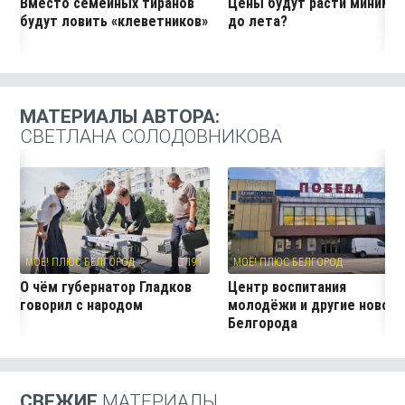
Вместо семейных тиранов
Цены будут расти миниму
будут ловить «клеветников»
до лета?
МАТЕРИАЛЫ АВТОРА:
СВЕТЛАНА СОЛОДОВНИКОВА
МОЁ! ПЛЮС БЕЛГОРОД
191
МОЁ! ПЛЮС БЕЛГОРОД
11
О чём губернатор Гладков
Центр воспитания
говорил с народом
молодёжи и другие новос
Белгорода
СВЕЖИЕ
МАТЕРИАЛЫ