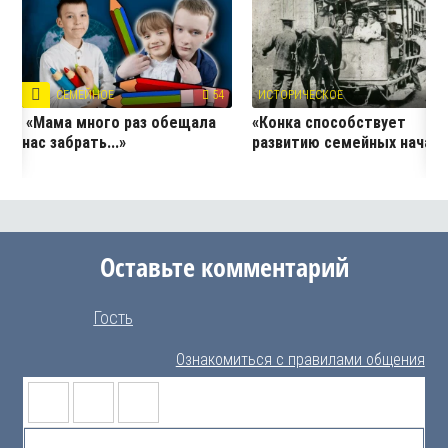
СЕМЕЙНОЕ
54
ИСТОРИЧЕСКОЕ
3
«Мама много раз обещала
«Конка способствует
нас забрать...»
развитию семейных начал
Оставьте комментарий
Гость
Ознакомиться с правилами общения