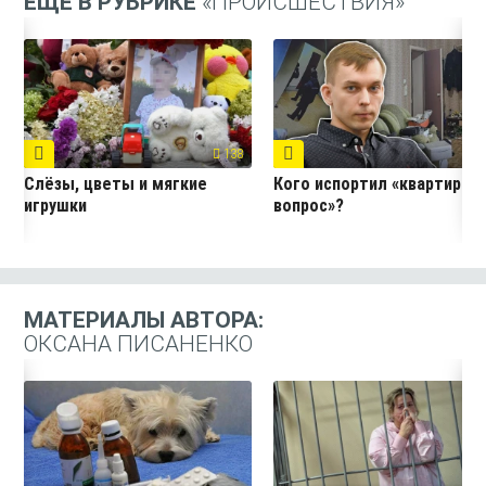
ЕЩЁ В РУБРИКЕ
«ПРОИСШЕСТВИЯ»
138
3
Слёзы, цветы и мягкие
Кого испортил «квартирны
игрушки
вопрос»?
МАТЕРИАЛЫ АВТОРА:
ОКСАНА ПИСАНЕНКО