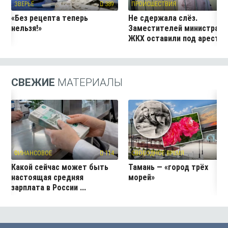
ЗВЕРЬЁ
389
ПРОИСШЕСТВИЯ
51
«Без рецепта теперь
Не сдержала слёз.
нельзя!»
Заместителей министра
ЖКХ оставили под аресто
СВЕЖИЕ
МАТЕРИАЛЫ
ФИНАНСОВОЕ
114
СВОБОДНОЕ ВРЕМЯ
2
Какой сейчас может быть
Тамань — «город трёх
настоящая средняя
морей»
зарплата в России ...