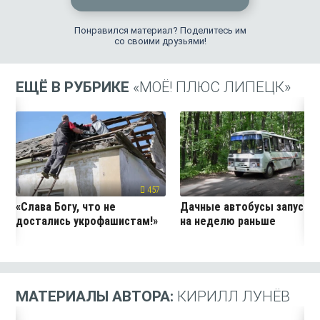
Понравился материал? Поделитесь им
со своими друзьями!
ЕЩЁ В РУБРИКЕ
«МОЁ! ПЛЮС ЛИПЕЦК»
457
24
«Слава Богу, что не
Дачные автобусы запустя
достались укрофашистам!»
на неделю раньше
МАТЕРИАЛЫ АВТОРА:
КИРИЛЛ ЛУНЁВ