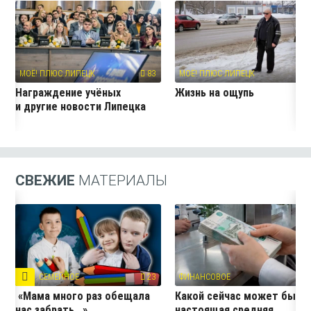
МОЁ! ПЛЮС ЛИПЕЦК
83
МОЁ! ПЛЮС ЛИПЕЦК
7
Награждение учёных
Жизнь на ощупь
и другие новости Липецка
СВЕЖИЕ
МАТЕРИАЛЫ
СЕМЕЙНОЕ
23
ФИНАНСОВОЕ
10
«Мама много раз обещала
Какой сейчас может быть
нас забрать...»
настоящая средняя