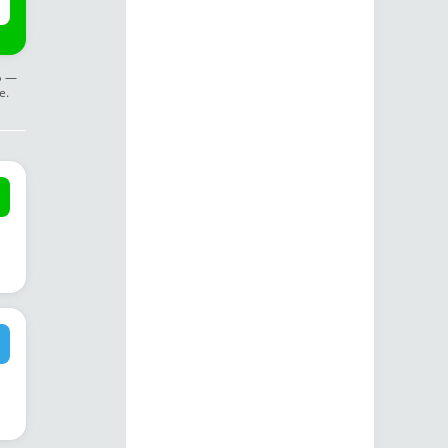
ф —
е.