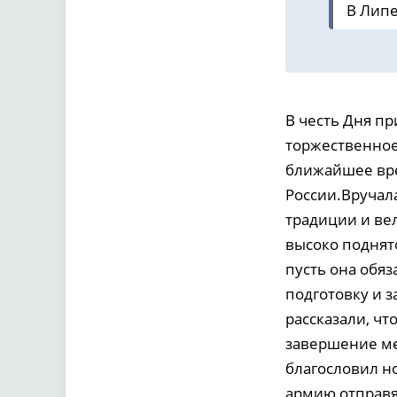
В Липе
В честь Дня п
торжественное
ближайшее вре
России.Вручал
традиции и ве
высоко поднято
пусть она обя
подготовку и з
рассказали, чт
завершение ме
благословил н
армию отправя