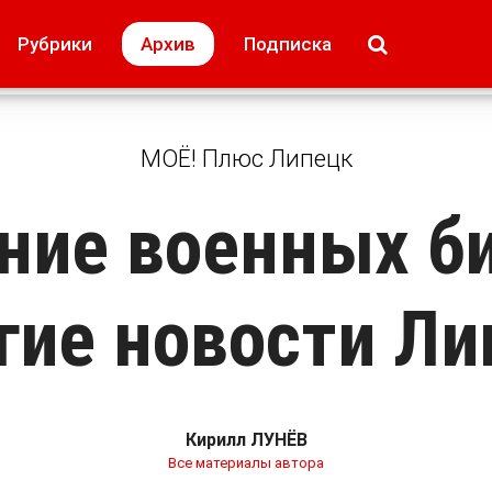
МОЁ! Плюс Липецк
Происшествия
Рубрики
Архив
Подписка
лей
Образование + карьера
Свадьба недел
МОЁ! Плюс Липецк
ние военных б
гие новости Л
Кирилл ЛУНЁВ
Все материалы автора