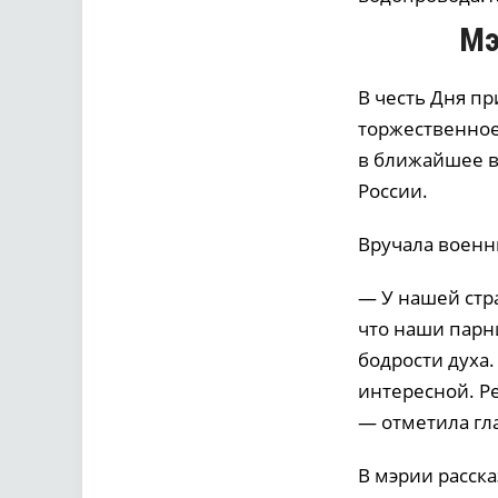
Мэ
В честь Дня п
торжественное
в ближайшее в
России.
Вручала воен
— У нашей стр
что наши парни
бодрости духа.
интересной. Ре
— отметила гл
В мэрии расска