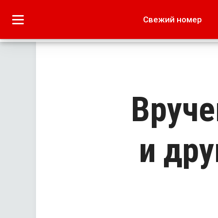
Городское
Краеведение
Свежий номер
Дача
Лето наших читате
Вруче
и дру