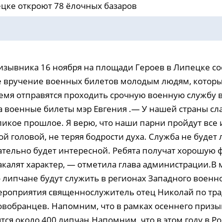
цке откроют 78 ёлочных базаров
ризывника 16 ноября на площади Героев в Липецке со
 вручение военных билетов молодым людям, которы
мя отправятся проходить срочную военную службу 
а военные билеты мэр Евгения .— У нашей страны с
ликое прошлое. Я верю, что наши парни пройдут все 
й головой, не теряя бодрости духа. Служба не будет 
зательно будет интересной. Ребята получат хорошую
акалят характер, — отметила глава администрации.В
о липчане будут служить в регионах Западного военно
роприятия священнослужитель отец Николай по тр
овобранцев. Напомним, что в рамках осеннего призы
тся около 400 липчан.Напомним, что в этом году в Р