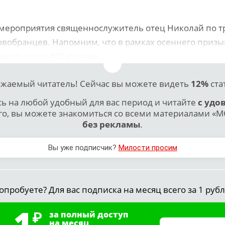
мероприятия священнослужитель отец Николай по 
овобранцев. Напомним, что в рамках осеннего призы
вятся около 400 липчан.
жаемый читатель! Сейчас вы можете видеть
12%
ста
 на любой удобный для вас период и читайте
с удо
го, вы можете знакомиться со всеми материалами «МО
без рекламы
.
Вы уже подписчик?
Милости просим
опробуете? Для вас подписка на месяц всего за 1 рубл
1
за полный доступ
на месяц