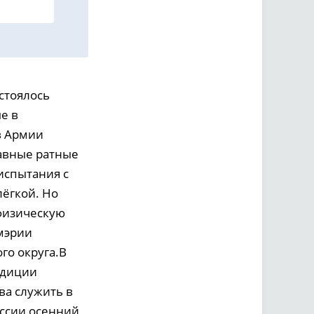
стоялось
е в
в Армии
лавные ратные
испытания с
лёгкой. Но
 физическую
 мэрии
го округа.В
адиции
ва служить в
оссии осенний