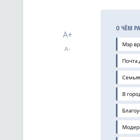
О ЧЁМ Р
A+
Мэр в
A-
Почта 
Семья
В горо
Благоу
Модерн