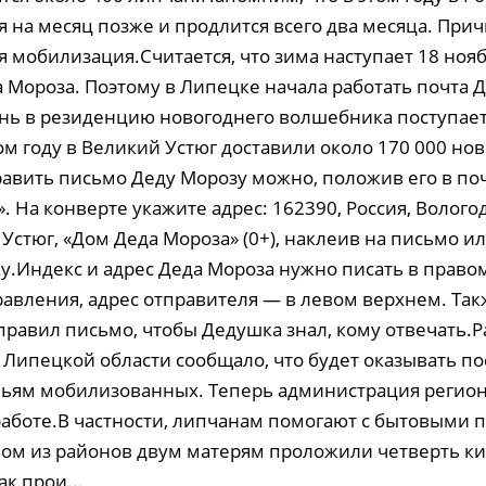
я на месяц позже и продлится всего два месяца. При
я мобилизация.Считается, что зима наступает 18 ноя
 Мороза. Поэтому в Липецке начала работать почта Д
ень в резиденцию новогоднего волшебника поступает
ом году в Великий Устюг доставили около 170 000 но
авить письмо Деду Морозу можно, положив его в п
. На конверте укажите адрес: 162390, Россия, Вологод
Устюг, «Дом Деда Мороза» (0+), наклеив на письмо и
у.Индекс и адрес Деда Мороза нужно писать в право
равления, адрес отправителя — в левом верхнем. Та
аправил письмо, чтобы Дедушка знал, кому отвечать.
 Липецкой области сообщало, что будет оказывать п
ьям мобилизованных. Теперь администрация региона
аботе.В частности, липчанам помогают с бытовыми 
ном из районов двум матерям проложили четверть к
к прои...