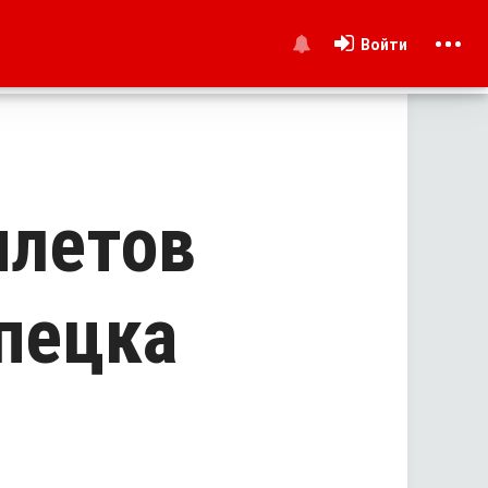
Войти
и
илетов
ипецка