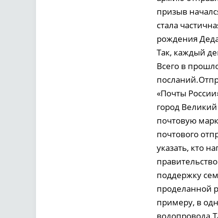
призыв началс
стала частична
рождения Деда
Так, каждый д
Всего в прошл
посланий.Отпр
«Почты России»
город Великий 
почтовую марк
почтового отп
указать, кто н
правительство
поддержку сем
проделанной р
примеру, в од
водопровода.Та