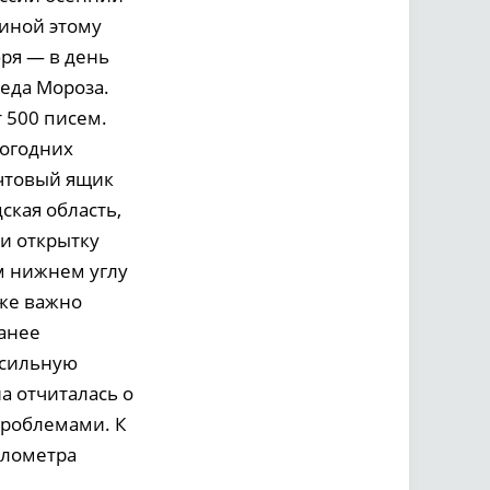
чиной этому
бря — в день
еда Мороза.
 500 писем.
вогодних
очтовый ящик
ская область,
ли открытку
м нижнем углу
кже важно
Ранее
осильную
 отчиталась о
проблемами. К
илометра