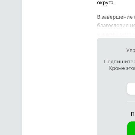
округа.
В завершение 
благословил н
в армию отпра
Ува
Подпишитесь
Кроме это
П