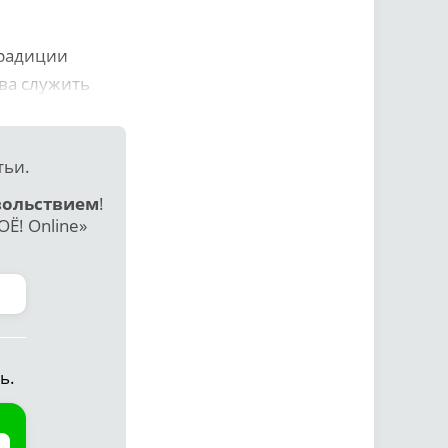
традиции
ва служить
тьи.
вольствием
!
Ё! Online»
ь.