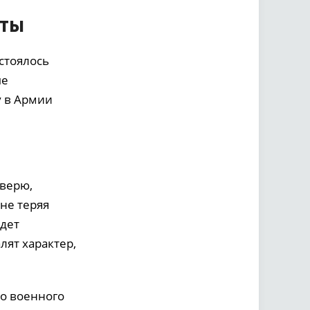
еты
стоялось
ые
у в Армии
 верю,
не теряя
удет
лят характер,
го военного