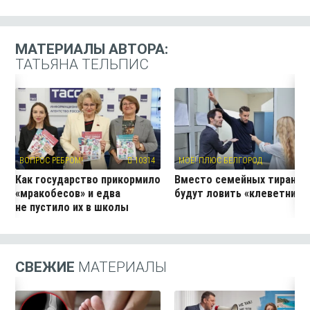
МАТЕРИАЛЫ АВТОРА:
ТАТЬЯНА ТЕЛЬПИС
ВОПРОС РЕБРОМ!
10314
МОЁ! ПЛЮС БЕЛГОРОД
20
Как государство прикормило
Вместо семейных тиранов
«мракобесов» и едва
будут ловить «клеветнико
не пустило их в школы
СВЕЖИЕ
МАТЕРИАЛЫ