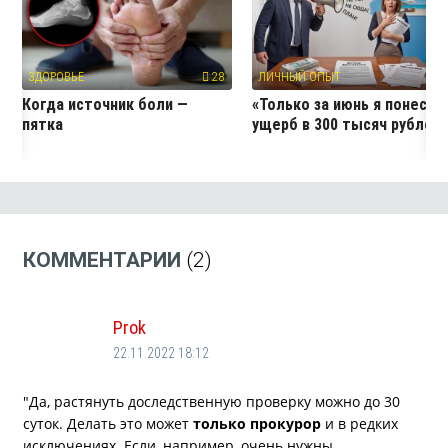
ЗДОРОВЬЕ
28
ЛИЧНЫЙ ОПЫТ
9
Когда источник боли —
«Только за июнь я понесла
пятка
ущерб в 300 тысяч рублей
КОММЕНТАРИИ
(2)
Prok
22.11.2022 18:12
"Да, растянуть доследственную проверку можно до 30
суток. Делать это может
только прокурор
и в редких
исключениях. Если, например, очень нужны