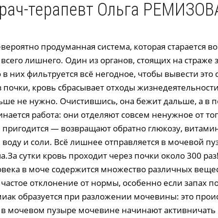
рач-терапевт Ольга РЕМИЗОВ
вероятно продуманная система, которая старается в
 всего лишнего. Один из органов, стоящих на страже 
в них фильтруется всё негодное, чтобы вывести это 
 почки, кровь сбрасывает отходы жизнедеятельности 
ьше не нужно. Очистившись, она бежит дальше, а в п
ается работа: они отделяют совсем ненужное от тог
 пригодится — возвращают обратно глюкозу, витами
воду и соли. Всё лишнее отправляется в мочевой пуз
а.За сутки кровь проходит через почки около 300 раз
овека в моче содержится множество различных веще
частое отклонение от нормы, особенно если запах п
иак образуется при разложении мочевины: это проис
в мочевом пузыре мочевине начинают активничать 