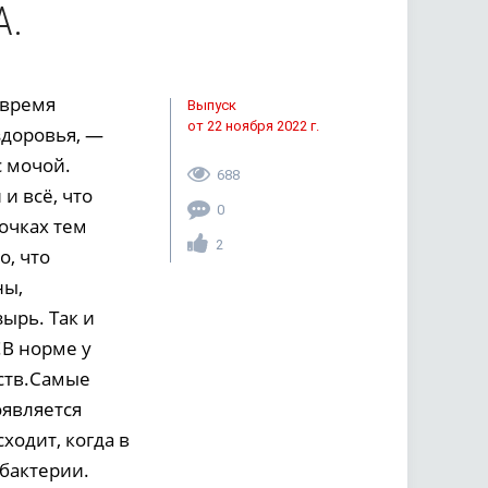
А.
овремя
Выпуск
от 22 ноября 2022 г.
здоровья, —
с мочой.
688
и всё, что
0
очках тем
2
о, что
ны,
ырь. Так и
!В норме у
ств.Самые
оявляется
ходит, когда в
бактерии.