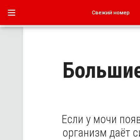
Городское
Краеведение
Свежий номер
Дача
Лето наших читате
Большие
Если у мочи поя
организм даёт с