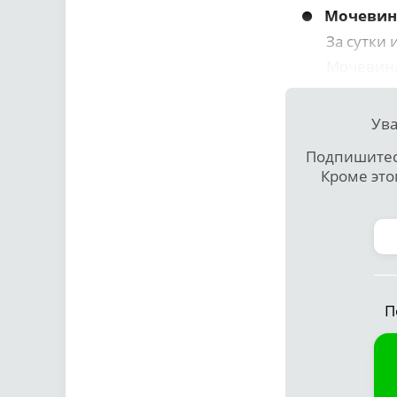
Мочевин
За сутки 
Мочевина 
Ува
Подпишитесь
Кроме это
П