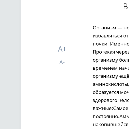
в
Организм — не
избавляться от
почки. Именно 
A+
Протекая через
организму бол
A-
временем начин
организму ещё
аминокислоты, 
образуется моч
здорового чел
важные:Самое 
постоянно.Амм
накопившейся 