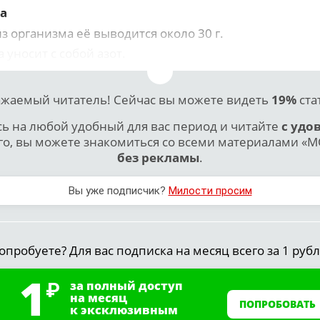
а
из организма её выводится около 30 г.
уносит с собой азот.
жаемый читатель! Сейчас вы можете видеть
19%
ста
 на любой удобный для вас период и читайте
с удо
го, вы можете знакомиться со всеми материалами «МО
без рекламы
.
Вы уже подписчик?
Милости просим
опробуете? Для вас подписка на месяц всего за 1 рубл
1
за полный доступ
на месяц
ПОПРОБОВАТЬ
к эксклюзивным