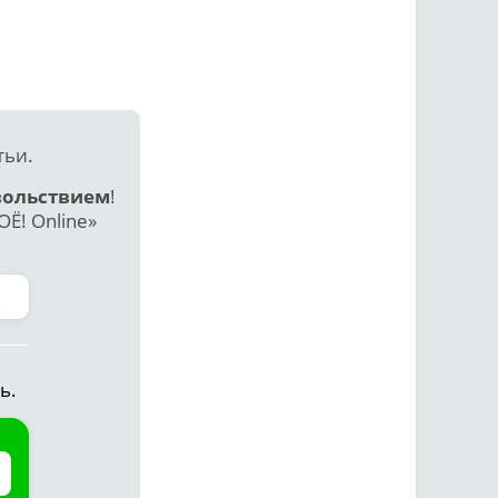
тьи.
вольствием
!
Ё! Online»
ь.