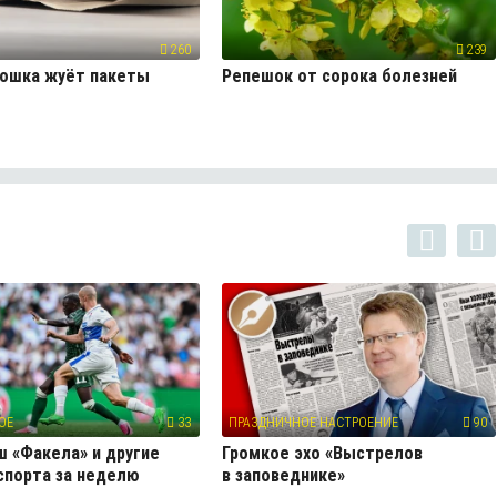
260
239
кошка жуёт пакеты
Репешок от сорока болезней
ОЕ
33
ПРАЗДНИЧНОЕ НАСТРОЕНИЕ
90
 «Факела» и другие
Громкое эхо «Выстрелов
спорта за неделю
в заповеднике»