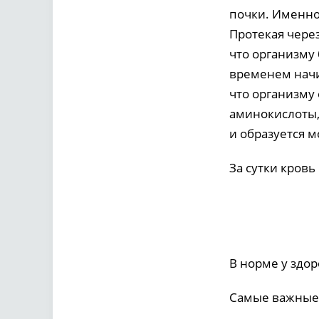
почки. Именно 
Протекая через
что организму
временем начи
что организму
аминокислоты, 
и образуется м
За сутки кровь
В норме у здо
Самые важные