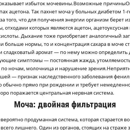
показывает избыток мочевины.Возможные причиныО
ах ацетона. Так пахнет моча у больных диабетом 1-го
за того, что для получения энергии организм берет и
ы, отходами которых являются ацетон, ацетоуксусная 
кислоты. Дыхание тоже приобретает аналогичный зап
ви больше нормы, то и концентрация сахара в моче с
и сладковатый аромат — по нему можно определить д
вующие симптомы — постоянная жажда, утомляемость
ет по ночам, молочница и нарушение зрения.Неприят
ышей — признак наследственного заболевания фенил
о обычно прямо при рождении и требует немедленн
коро поражается центральная нервная система.
Моча: двойная фильтрация
вероятно продуманная система, которая старается в
 всего лишнего. Один из органов, стоящих на страже 