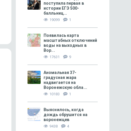
поступила первая в
истории ЕГЭ 500-
балльниц...
167
Хвощ: древнейшее лекарство
Комплименты собака
19099
1
Появилась карта
масштабных отключений
воды на выходных в
Вор...
17631
9
Аномальная 37-
градусная жара
надвигается на
Воронежскую обла...
10183
1
Выяснилось, когда
СВОБОДНОЕ ВРЕМЯ
28
ЛИЧНЫЙ ОПЫТ
дождь обрушится на
Тамань — «город трёх морей»
«Только за июнь я по
воронежцев
в 300 тысяч рублей»
9438
4