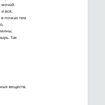
с мочой.
и всё,
 в почках тем
о,
амины,
зырь. Так
чных веществ.