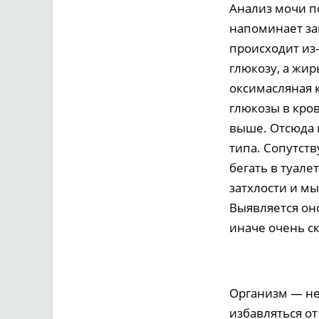
Анализ мочи 
напоминает зап
происходит из-
глюкозу, а жир
оксимасляная 
глюкозы в кро
выше. Отсюда 
типа. Сопутст
бегать в туал
затхлости и м
Выявляется он
иначе очень с
Организм — не
избавляться от