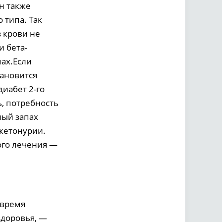
н также
 типа. Так
з крови не
и бета-
ах.Если
тановится
иабет 2-го
, потребность
ный запах
кетонурии.
ого лечения —
овремя
здоровья, —