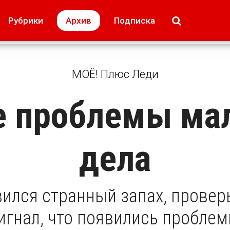
МОЁ! Плюс Липецк
Происшествия
Рубрики
Архив
Подписка
лей
Образование + карьера
Свадьба недел
МОЁ! Плюс Леди
 проблемы ма
дела
вился странный запах, проверь
игнал, что появились пробле