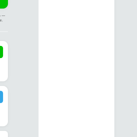
ф —
е.