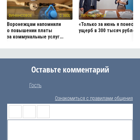
ФИНАНСОВОЕ
3800
ЛИЧНЫЙ ОПЫТ
12
Воронежцам напомнили
«Только за июнь я понесла
о повышении платы
ущерб в 300 тысяч рублей
за коммунальные услуг...
Оставьте комментарий
Гость
Ознакомиться с правилами общения