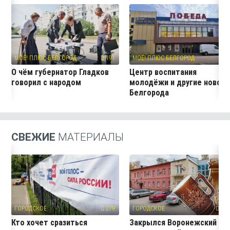
МОЁ! ПЛЮС БЕЛГОРОД
191
МОЁ! ПЛЮС БЕЛГОРОД
11
О чём губернатор Гладков
Центр воспитания
говорил с народом
молодёжи и другие новос
Белгорода
СВЕЖИЕ
МАТЕРИАЛЫ
ГОРОДСКОЕ
279
ГОРОДСКОЕ
563
Кто хочет сразиться
Закрылся Воронежский