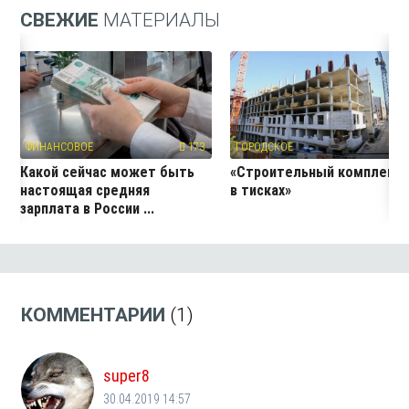
СВЕЖИЕ
МАТЕРИАЛЫ
ФИНАНСОВОЕ
173
ГОРОДСКОЕ
22
Какой сейчас может быть
«Строительный комплекс
настоящая средняя
в тисках»
зарплата в России ...
КОММЕНТАРИИ
(1)
super8
30.04.2019 14:57