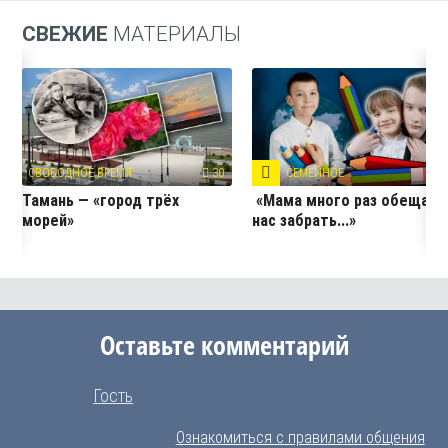
СВЕЖИЕ
МАТЕРИАЛЫ
СВОБОДНОЕ ВРЕМЯ
30
СЕМЕЙНОЕ
3
Тамань — «город трёх
«Мама много раз обещала
морей»
нас забрать...»
Оставьте комментарий
Гость
Ознакомиться с правилами общения