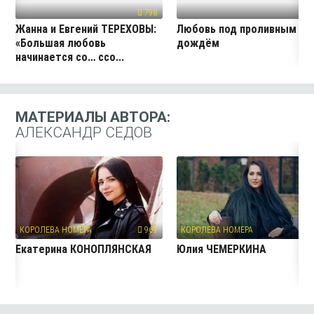
798
60
Жанна и Евгений ТЕРЕХОВЫ:
Любовь под проливным
«Большая любовь
дождём
начинается со… ссо...
МАТЕРИАЛЫ АВТОРА:
АЛЕКСАНДР СЕДОВ
КОРОЛЕВА НОМЕРА
969
КОРОЛЕВА НОМЕРА
88
Екатерина КОНОПЛЯНСКАЯ
Юлия ЧЕМЕРКИНА