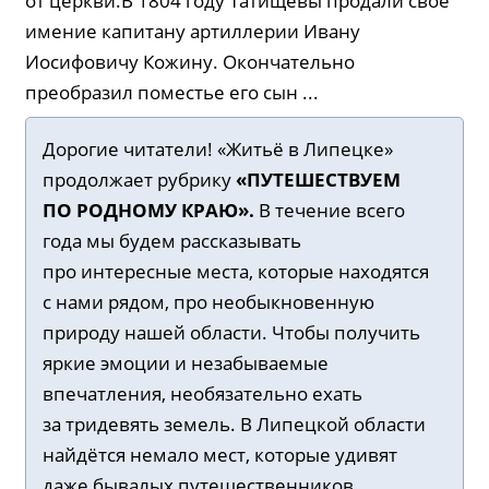
от церкви.В 1804 году Татищевы продали своё
имение капитану артиллерии Ивану
Иосифовичу Кожину. Окончательно
преобразил поместье его сын ...
Дорогие читатели! «Житьё в Липецке»
продолжает рубрику
«ПУТЕШЕСТВУЕМ
ПО РОДНОМУ КРАЮ».
В течение всего
года мы будем рассказывать
про интересные места, которые находятся
с нами рядом, про необыкновенную
природу нашей области. Чтобы получить
яркие эмоции и незабываемые
впечатления, необязательно ехать
за тридевять земель. В Липецкой области
найдётся немало мест, которые удивят
даже бывалых путешественников.