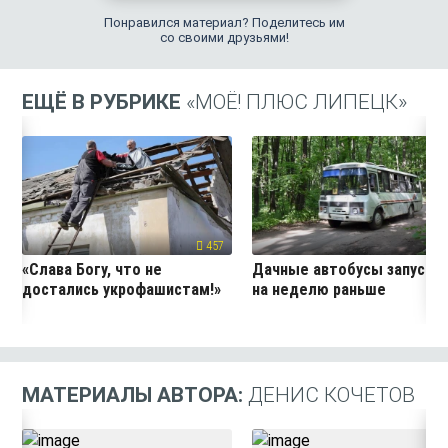
Понравился материал? Поделитесь им
со своими друзьями!
ЕЩЁ В РУБРИКЕ
«МОЁ! ПЛЮС ЛИПЕЦК»
457
24
«Слава Богу, что не
Дачные автобусы запустя
достались укрофашистам!»
на неделю раньше
МАТЕРИАЛЫ АВТОРА:
ДЕНИС КОЧЕТОВ