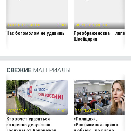
МОЁ! ПЛЮС ЛИПЕЦК
103
МОЁ! ПЛЮС ЛИПЕЦК
24
Нас богомолом не удивишь
Преображеновка — липецк
Швейцария
СВЕЖИЕ
МАТЕРИАЛЫ
ГОРОДСКОЕ
162
БЕЗОПАСНОСТЬ
2
Кто хочет сразиться
«Полиция»,
за кресла депутатов
«Росфинмониторинг»
Госдумы от Воронежск...
и обыск… по видео