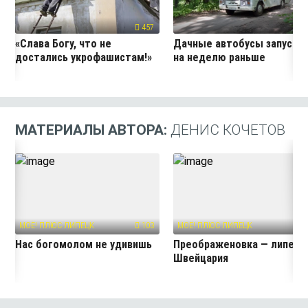
457
24
«Слава Богу, что не
Дачные автобусы запустя
достались укрофашистам!»
на неделю раньше
МАТЕРИАЛЫ АВТОРА:
ДЕНИС КОЧЕТОВ
МОЁ! ПЛЮС ЛИПЕЦК
103
МОЁ! ПЛЮС ЛИПЕЦК
24
Нас богомолом не удивишь
Преображеновка — липецк
Швейцария