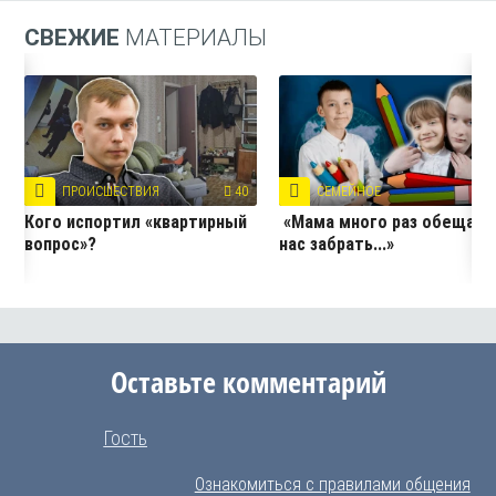
СВЕЖИЕ
МАТЕРИАЛЫ
ПРОИСШЕСТВИЯ
40
СЕМЕЙНОЕ
3
Кого испортил «квартирный
«Мама много раз обещала
вопрос»?
нас забрать...»
Оставьте комментарий
Гость
Ознакомиться с правилами общения