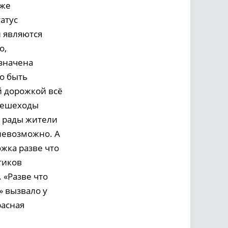
аже
атус
и являются
о,
значена
о быть
й дорожкой всё
 пешеходы
о рады жители
невозможно. А
ожка разве что
тиков
 «Разве что
» вызвало у
расная