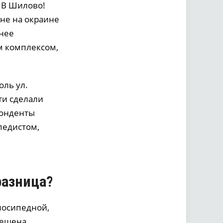
 В Шилово!
оне на окраине
енее
м комплексом,
оль ул.
ти сделали
понденты
педистом,
разница?
лосипедной,
мещена