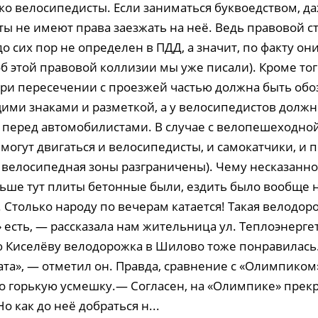
ько велосипедисты. Если заниматься буквоедством, д
ы не имеют права заезжать на неё. Ведь правовой ст
о сих пор не определен в ПДД, а значит, по факту он
б этой правовой коллизии мы уже писали). Кроме тог
ри пересечении с проезжей частью должна быть обо
ими знаками и разметкой, а у велосипедистов должн
перед автомобилистами. В случае с велопешеходно
 могут двигаться и велосипедисты, и самокатчики, и
 велосипедная зоны разграничены). Чему несказанн
ше тут плиты бетонные были, ездить было вообще 
. Столько народу по вечерам катается! Такая велодор
 есть, — рассказала нам жительница ул. Теплоэнерге
 Киселёву велодорожка в Шилово тоже понравилась.
ата», — отметил он. Правда, сравнение с «Олимпиком
ко горькую усмешку.— Согласен, на «Олимпике» прек
о как до неё добраться н...