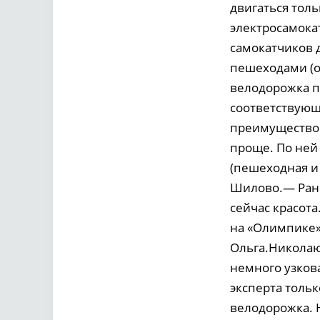
двигаться тол
электросамокат
самокатчиков д
пешеходами (о
велодорожка п
соответствующ
преимущество 
проще. По ней
(пешеходная и
Шилово.— Рань
сейчас красота
на «Олимпике»
Ольга.Николаю
немного узков
эксперта толь
велодорожка. Н