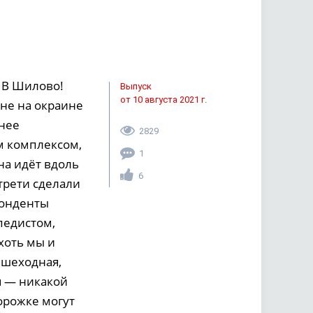
 В Шилово!
Выпуск
от 10 августа 2021 г.
оне на окраине
енее
2829
м комплексом,
1
на идёт вдоль
6
трети сделали
понденты
педистом,
хоть мы и
ешеходная,
я — никакой
орожке могут