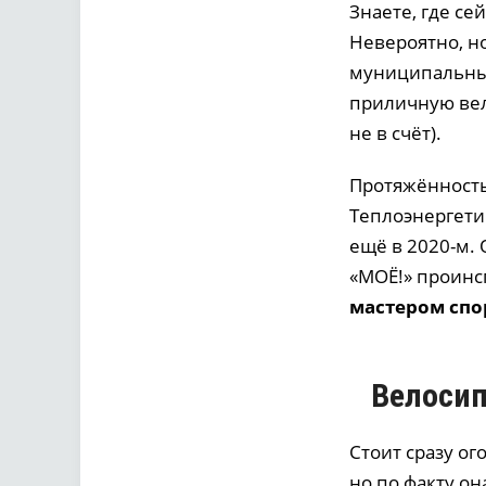
Знаете, где с
Невероятно, н
муниципальные
приличную вел
не в счёт).
Протяжённость
Теплоэнергети
ещё в 2020-м.
«МОЁ!» проинс
мастером спо
Велосип
Стоит сразу о
но по факту о