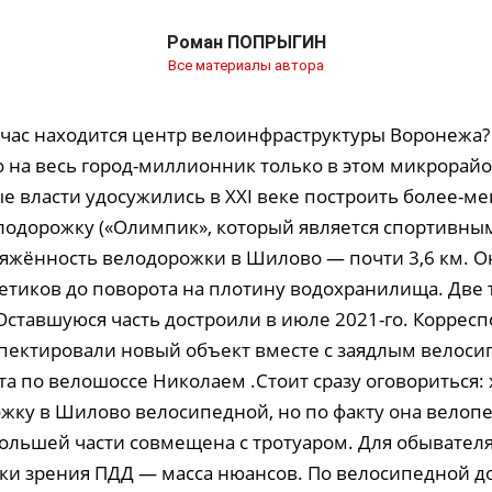
Роман ПОПРЫГИН
Все материалы автора
ейчас находится центр велоинфраструктуры Воронежа?
о на весь город-миллионник только в этом микрорай
 власти удосужились в XXI веке построить более-м
одорожку («Олимпик», который является спортивны
отяжённость велодорожки в Шилово — почти 3,6 км. О
гетиков до поворота на плотину водохранилища. Две 
 Оставшуюся часть достроили в июле 2021-го. Коррес
пектировали новый объект вместе с заядлым велоси
а по велошоссе Николаем .Стоит сразу оговориться: 
жку в Шилово велосипедной, но по факту она велоп
большей части совмещена с тротуаром. Для обывател
чки зрения ПДД — масса нюансов. По велосипедной д