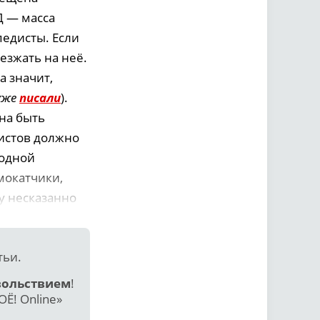
Д — масса
педисты. Если
езжать на неё.
а значит,
уже
писали
).
на быть
истов должно
ходной
мокатчики,
у несказанно
тьи.
вольствием
!
Ё! Online»