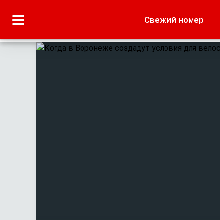
Городское
Краеведение
Свежий номер
Дача
Лето наших читате