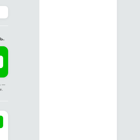
ь.
ф —
е.