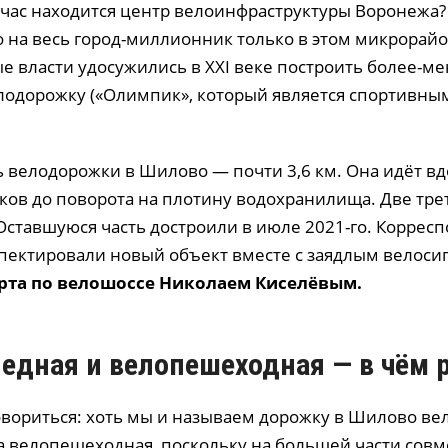
ейчас находится центр велоинфраструктуры Воронежа?
о на весь город-миллионник только в этом микрорай
 власти удосужились в XXI веке построить более-м
одорожку («Олимпик», который является спортивны
 велодорожки в Шилово — почти 3,6 км. Она идёт вд
ков до поворота на плотину водохранилища. Две тре
 Оставшуюся часть достроили в июле 2021-го. Коррес
пектировали новый объект вместе с заядлым велоси
рта по велошоссе Николаем
Киселёвым
.
едная и велопешеходная — в чём 
говориться: хоть мы и называем дорожку в Шилово ве
на велопешеходная, поскольку на большей части сов