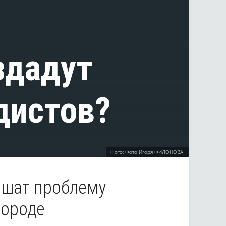
здадут
дистов?
Фото: Фото Игоря ФИЛОНОВА.
ешат проблему
городе