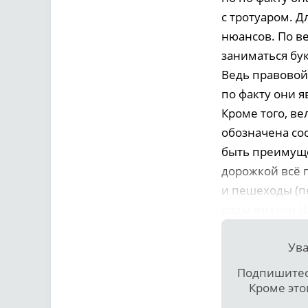
с тротуаром. 
нюансов. По в
заниматься бу
Ведь правовой 
по факту они 
Кроме того, в
обозначена со
быть преимуще
дорожкой всё п
и пешеходы (п
рады жители 
Ува
Подпишитесь
Кроме это