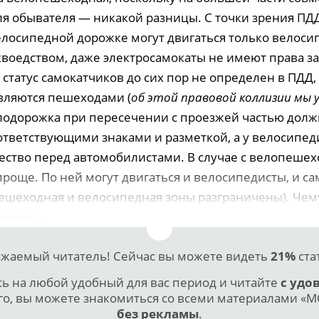
Для обывателя — никакой разницы. С точки зрения ПД
елосипедной дорожке могут двигаться только велоси
квоедством, даже электросамокаты не имеют права за
статус самокатчиков до сих пор не определен в ПДД, 
являются пешеходами (
об этой правовой коллизии мы 
елодорожка при пересечении с проезжей частью долж
ответствующими знаками и разметкой, а у велосипед
ство перед автомобилистами. В случае с велопеше
роще. По ней могут двигаться и велосипедисты, и са
ешеходная и велосипедная зоны разграничены). Чем
Шилово.
жаемый читатель! Сейчас вы можете видеть
21%
ста
 на любой удобный для вас период и читайте
с удо
го, вы можете знакомиться со всеми материалами «МО
без рекламы
.