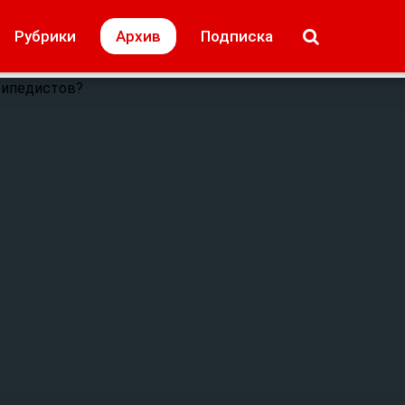
МОЁ! Плюс Липецк
Происшествия
Рубрики
Архив
Подписка
лей
Образование + карьера
Свадьба недел