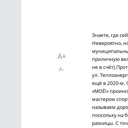
Знаете, где с
Невероятно, н
муниципальные
A+
приличную вел
не в счёт).Пр
A-
ул. Теплоэнер
ещё в 2020-м.
«МОЁ!» проинс
мастером спорт
называем доро
поскольку на 
разницы. С то