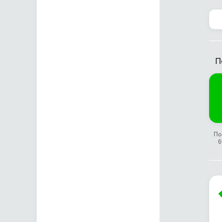
П
По
6