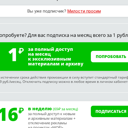
Вы уже подписчик?
Милости просим
опробуете? Для вас подписка на месяц всего за 1 рубл
1
за полный доступ
на месяц
ПОПРОБОВАТЬ
к эксклюзивным
материалам и архиву
 истечении срока действия промоакции в силу вступит стандартный тари
9 руб./месяц. Отключить подписку можно в любое время в личном кабинет
16
в неделю
(69
за месяц)
₽
ПОДПИСАТЬСЯ
за полный доступ к новым
и архивным материалам +
отключение рекламы
на проектах «МОЁ!»