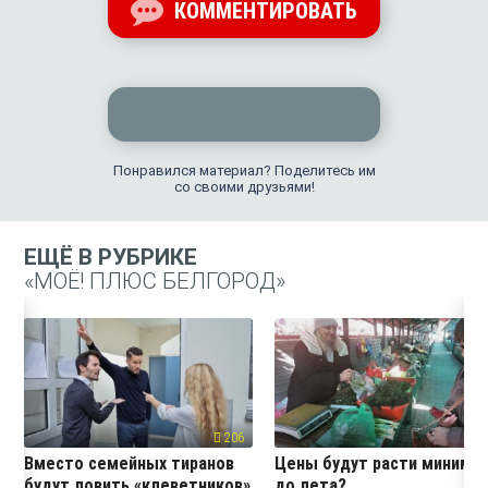
КОММЕНТИРОВАТЬ
Понравился материал? Поделитесь им
со своими друзьями!
ЕЩЁ В РУБРИКЕ
«МОЁ! ПЛЮС БЕЛГОРОД»
206
19
Вместо семейных тиранов
Цены будут расти миниму
будут ловить «клеветников»
до лета?