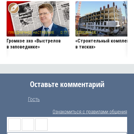
ПРАЗДНИЧНОЕ НАСТРОЕНИЕ
77
ГОРОДСКОЕ
18
Громкое эхо «Выстрелов
«Строительный комплекс
в заповеднике»
в тисках»
Оставьте комментарий
Гость
Ознакомиться с правилами общения