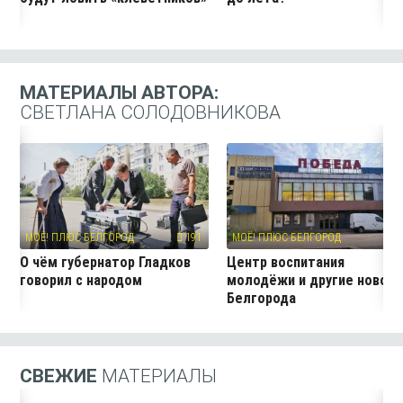
МАТЕРИАЛЫ АВТОРА:
СВЕТЛАНА СОЛОДОВНИКОВА
МОЁ! ПЛЮС БЕЛГОРОД
191
МОЁ! ПЛЮС БЕЛГОРОД
11
О чём губернатор Гладков
Центр воспитания
говорил с народом
молодёжи и другие новос
Белгорода
СВЕЖИЕ
МАТЕРИАЛЫ