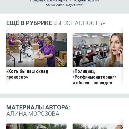
Понравился материал? Поделитесь им
со своими друзьями!
ЕЩЁ В РУБРИКЕ
«БЕЗОПАСНОСТЬ»
80
2
«Хоть бы наш склад
«Полиция»,
пронесло»
«Росфинмониторинг»
и обыск… по видео
МАТЕРИАЛЫ АВТОРА:
АЛИНА МОРОЗОВА