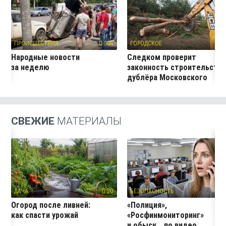
ПРОИСШЕСТВИЯ
304
ГОРОДСКОЕ
27
Народные новости
Следком проверит
за неделю
законность строительств
дублёра Московского
проспекта
СВЕЖИЕ
МАТЕРИАЛЫ
ДАЧА
20
БЕЗОПАСНОСТЬ
2
Огород после ливней:
«Полиция»,
как спасти урожай
«Росфинмониторинг»
и обыск… по видео