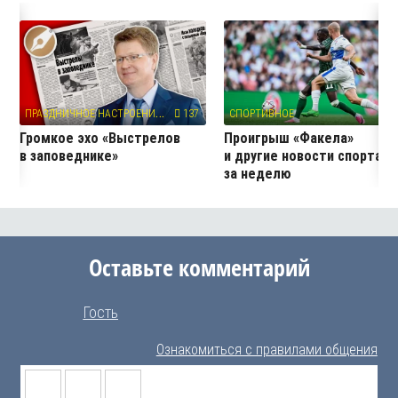
П
РАЗДНИЧНОЕ НАСТРОЕНИЕ
137
СПОРТИВНОЕ
5
Громкое эхо «Выстрелов
Проигрыш «Факела»
в заповеднике»
и другие новости спорта
за неделю
Оставьте комментарий
Гость
Ознакомиться с правилами общения