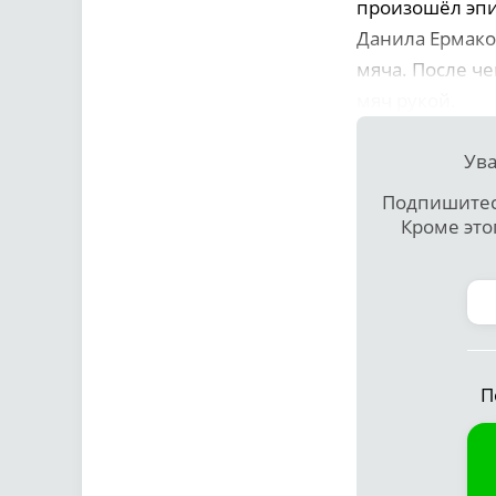
произошёл эпи
Данила Ермако
мяча. После че
мяч рукой.
Ува
Подпишитесь
Кроме это
П