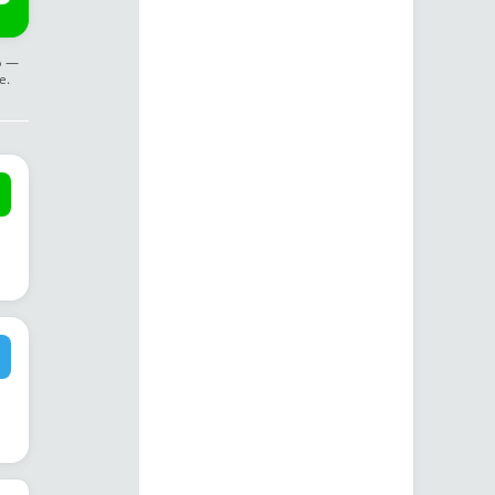
ф —
е.