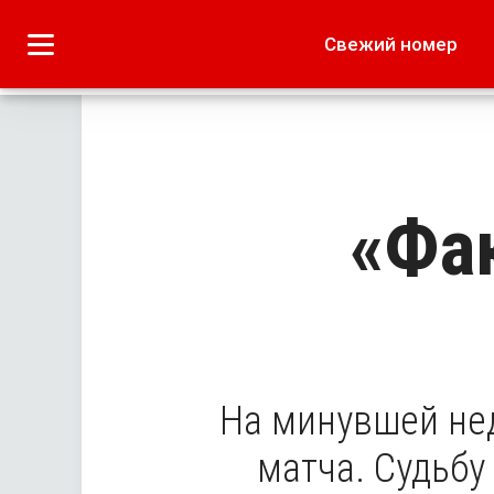
Городское
Краеведение
Свежий номер
Дача
Лето наших читате
«Фа
На минувшей не
матча. Судьбу