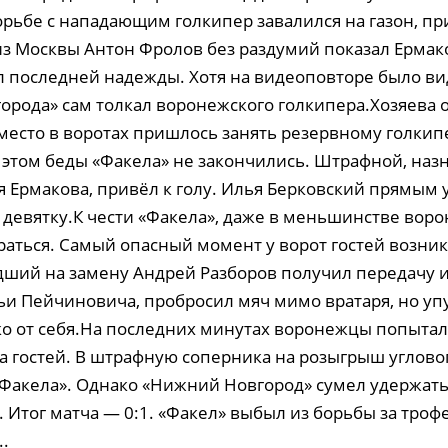
орьбе с нападающим голкипер завалился на газон, п
из Москвы Антон Фролов без раздумий показал Ермак
л последней надежды. Хотя на видеоповторе было вид
орода» сам толкал воронежского голкипера.Хозяева 
 место в воротах пришлось занять резервному голкип
а этом беды «Факела» не закончились. Штрафной, на
я Ермакова, привёл к голу. Илья Берковский прямым
 девятку.К чести «Факела», даже в меньшинстве вор
аться. Самый опасный момент у ворот гостей возник
ший на замену Андрей Разборов получил передачу 
ьи Пейчиновича, пробросил мяч мимо вратаря, но упу
о от себя.На последних минутах воронежцы попытал
та гостей. В штрафную соперника на розыгрыш углово
«Факела». Однако «Нижний Новгород» сумел удержа
 Итог матча — 0:1. «Факел» выбыл из борьбы за троф
..