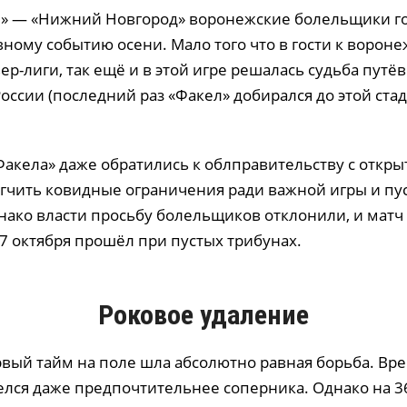
л» — «Нижний Новгород» воронежские болельщики г
авному событию осени. Мало того что в гости к воро
р-лиги, так ещё и в этой игре решалась судьба путёв
оссии (последний раз «Факел» добирался до этой ста
акела» даже обратились к облправительству с откр
ягчить ковидные ограничения ради важной игры и пу
днако власти просьбу болельщиков отклонили, и мат
7 октября прошёл при пустых трибунах.
Роковое удаление
рвый тайм на поле шла абсолютно равная борьба. В
елся даже предпочтительнее соперника. Однако на 3