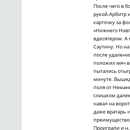
После чего в б
рукой.Арбитр 
карточку за фо
«Нижнего Новг
вдесятером. А
Саутину. Но н
после удалени
положил мяч в
пытались отыгр
минуте. Вышед
поля от Неман
слишком далек
навал на воро
даже вратарь 
преимущество.
Проиграли и н.