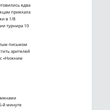
отовились едва
нежцам приехала
ки в 1/8
дии турнира 10
ытым письмом
стить зрителей
ч с «Нижним
ременами
6-й минуте