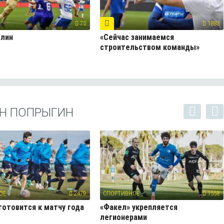
75
1883
блин
«Сейчас занимаемся
строительством команды»
Н ПОПРЫГИН
ОЕ
2479
СПОРТИВНОЕ
1558
готовится к матчу года
«Факел» укрепляется
легионерами