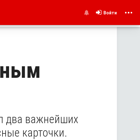
Войти
и
сным
л два важнейших
сные карточки.