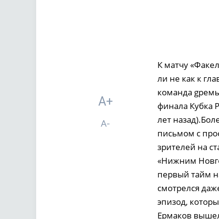
К матчу «Факе
ли не как к гл
команда gремье
A+
финала Кубка Р
лет назад).Бо
A-
письмом с про
зрителей на ст
«Нижним Новго
первый тайм н
смотрелся даж
эпизод, котор
Ермаков вышел