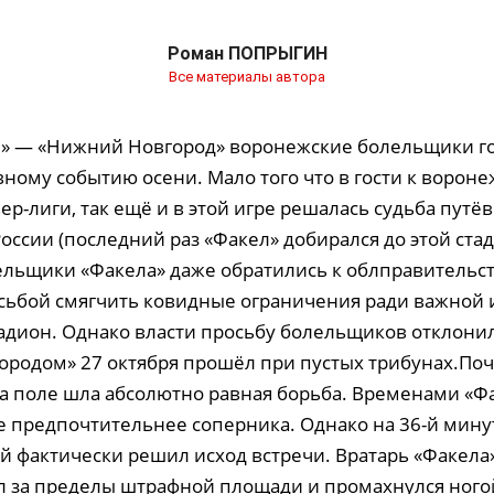
Роман ПОПРЫГИН
Все материалы автора
л» — «Нижний Новгород» воронежские болельщики г
авному событию осени. Мало того что в гости к воро
р-лиги, так ещё и в этой игре решалась судьба путёв
оссии (последний раз «Факел» добирался до этой ста
лельщики «Факела» даже обратились к облправительс
сьбой смягчить ковидные ограничения ради важной и
адион. Однако власти просьбу болельщиков отклонил
родом» 27 октября прошёл при пустых трибунах.Поч
а поле шла абсолютно равная борьба. Временами «Ф
е предпочтительнее соперника. Однако на 36-й мин
ый фактически решил исход встречи. Вратарь «Факела
 за пределы штрафной площади и промахнулся ного