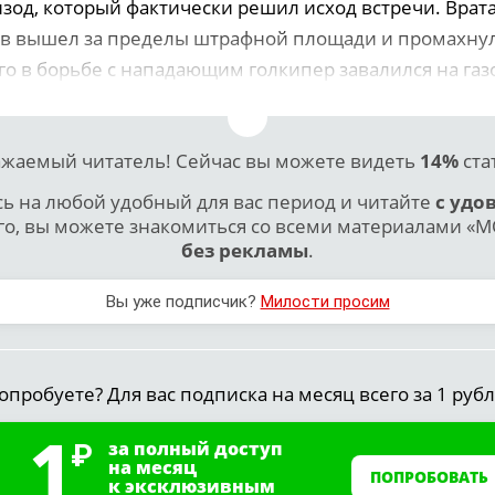
зод, который фактически решил исход встречи. Врат
в вышел за пределы штрафной площади и промахну
го в борьбе с нападающим голкипер завалился на газ
жаемый читатель! Сейчас вы можете видеть
14%
ста
 на любой удобный для вас период и читайте
с удо
го, вы можете знакомиться со всеми материалами «МО
без рекламы
.
Вы уже подписчик?
Милости просим
опробуете? Для вас подписка на месяц всего за 1 рубл
1
за полный доступ
на месяц
ПОПРОБОВАТЬ
к эксклюзивным