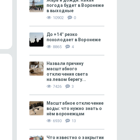
Жара и дожди. Какая
погода будет в Воронеже
в выходные
85
10902
0
Чемпионат не без заМЯЧаний
Трамп спровоцировал
громкий скандал чем
До +14° резко
мира по...
похолодает в Воронеже
8865
4
Назвали причину
масштабного
отключения света
на левом берегу...
7426
3
Масштабное отключение
воды: что нужно знать о
нём воронежцам
6930
13
ИСТОРИЧЕСКОЕ
2356
ГОРОДСКОЕ
Как освобождали Воронеж
Таможня даёт отпор:
как воронежские там
Что известно о закрытии