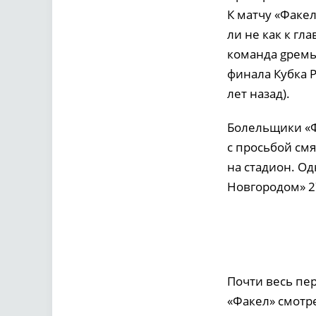
К матчу «Факе
ли не как к гл
команда gремье
финала Кубка Р
лет назад).
Болельщики «Ф
с просьбой см
на стадион. О
Новгородом» 2
Почти весь пе
«Факел» смотр