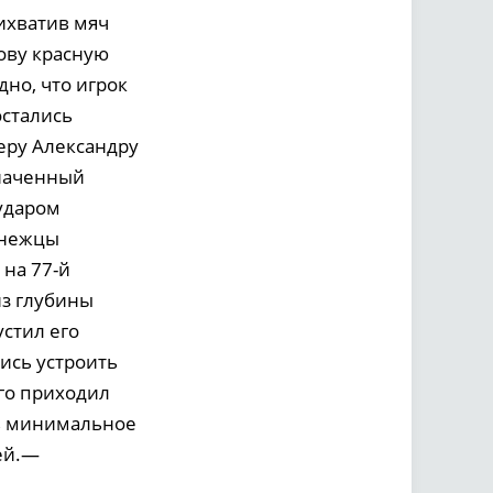
рихватив мяч
ову красную
но, что игрок
остались
еру Александру
значенный
 ударом
онежцы
 на 77-й
из глубины
стил его
ись устроить
го приходил
ть минимальное
ей.—