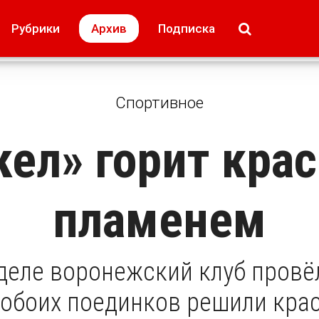
МОЁ! Плюс Липецк
Происшествия
Рубрики
Архив
Подписка
лей
Образование + карьера
Свадьба недел
Спортивное
кел» горит кра
пламенем
деле воронежский клуб провё
 обоих поединков решили кра