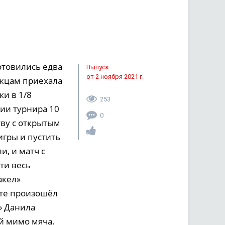
отовились едва
Выпуск
от 2 ноября 2021 г.
нежцам приехала
ки в 1/8
253
дии турнира 10
0
тву с открытым
гры и пустить
и, и матч с
ти весь
акел»
уте произошёл
» Данила
й мимо мяча.