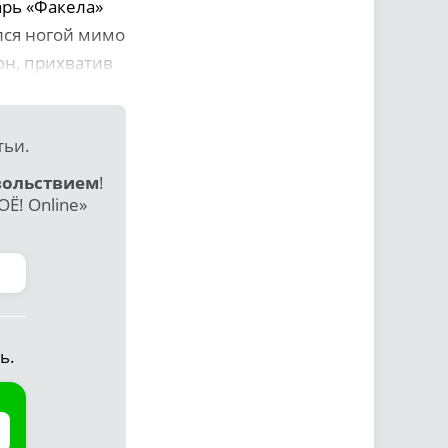
арь «Факела»
лся ногой мимо
он, прихватив
тьи.
вольствием
!
Ё! Online»
ь.