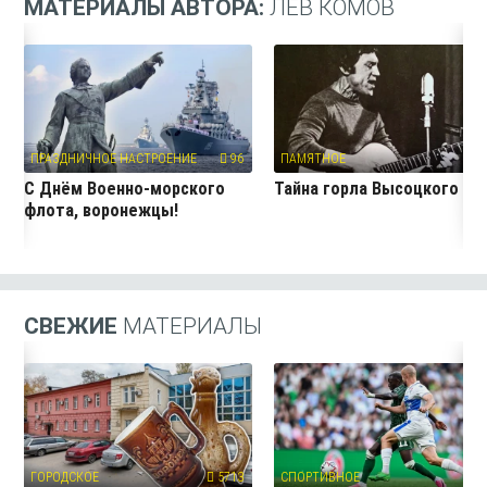
МАТЕРИАЛЫ АВТОРА:
ЛЕВ КОМОВ
ПРАЗДНИЧНОЕ НАСТРОЕНИЕ
96
ПАМЯТНОЕ
9
С Днём Военно-морского
Тайна горла Высоцкого
флота, воронежцы!
СВЕЖИЕ
МАТЕРИАЛЫ
ГОРОДСКОЕ
5713
СПОРТИВНОЕ
4